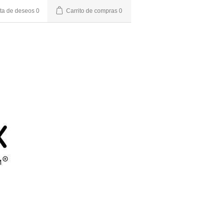
sta de deseos
0
Carrito de compras
0