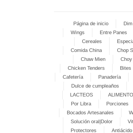
Página de inicio
Dim
Wings
Entre Panes
Cereales
Especi
Comida China
Chop 
Chaw Mien
Choy
Chicken Tenders
Bites
Cafetería
Panadería
Dulce de cumpleaños
LACTEOS
ALIMENT
Por Libra
Porciones
Bocados Artesanales
W
Solución oral|Dolor
Vi
Protectores
Antiácido