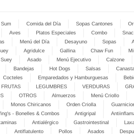
 Sum
Comida del Día
Sopas Cantones
Or
Aves
Platos Especiales
Combo
Snac
as
Menú del Día
Desayuno
Sopas
A
Suey
Agridulce
Gallina
Chaw Fun
Mi
 Suey
Asado
Menú Ejecutivo
Calzone
Bandejas
Hot Dogs
Salsas
Canasta
Cocteles
Emparedados y Hamburguesas
Bebi
FRUTAS
LEGUMBRES
VERDURAS
GR
OS
OTROS
Almuerzos
Menú Criollo
Monos Chiricanos
Orden Criolla
Guarnicio
ing's - Bonelles & Combos
Antigripal
Antiinflam
taminas
Antialérgico
Gastrointestinal
Lax
Antiflatulento
Pollos
Asados
Despu