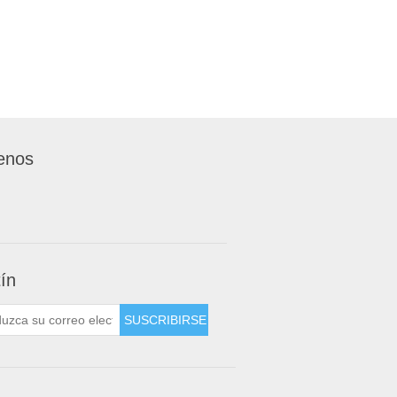
enos
tín