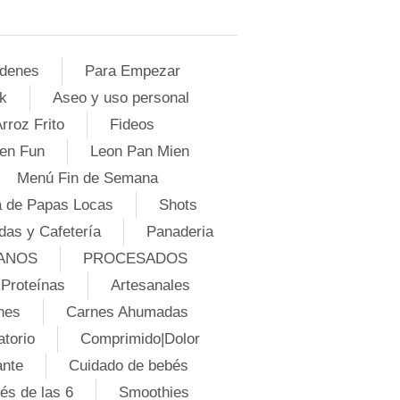
denes
Para Empezar
k
Aseo y uso personal
rroz Frito
Fideos
en Fun
Leon Pan Mien
Menú Fin de Semana
 de Papas Locas
Shots
das y Cafetería
Panaderia
ANOS
PROCESADOS
Proteínas
Artesanales
nes
Carnes Ahumadas
atorio
Comprimido|Dolor
ante
Cuidado de bebés
és de las 6
Smoothies