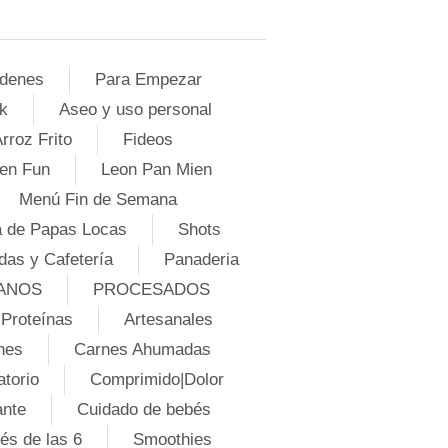
denes
Para Empezar
k
Aseo y uso personal
rroz Frito
Fideos
en Fun
Leon Pan Mien
Menú Fin de Semana
 de Papas Locas
Shots
das y Cafetería
Panaderia
ANOS
PROCESADOS
Proteínas
Artesanales
nes
Carnes Ahumadas
atorio
Comprimido|Dolor
ante
Cuidado de bebés
és de las 6
Smoothies