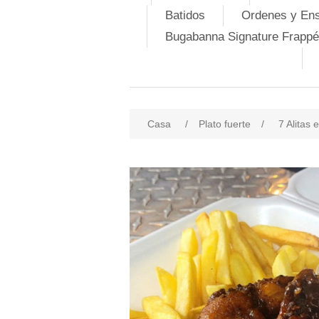
Batidos
Ordenes y En
Bugabanna Signature Frappé
Casa
/
Plato fuerte
/
7 Alitas