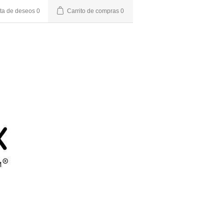
sta de deseos
0
Carrito de compras
0