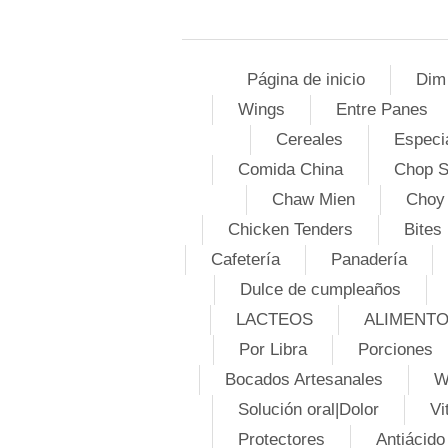
Página de inicio
Dim
Wings
Entre Panes
Cereales
Especi
Comida China
Chop 
Chaw Mien
Choy
Chicken Tenders
Bites
Cafetería
Panadería
Dulce de cumpleaños
LACTEOS
ALIMENT
Por Libra
Porciones
Bocados Artesanales
W
Solución oral|Dolor
Vi
Protectores
Antiácido