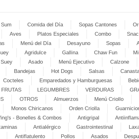
 Sum
Comida del Día
Sopas Cantones
Or
Aves
Platos Especiales
Combo
Snac
as
Menú del Día
Desayuno
Sopas
A
Suey
Agridulce
Gallina
Chaw Fun
Mi
 Suey
Asado
Menú Ejecutivo
Calzone
Bandejas
Hot Dogs
Salsas
Canasta
Cocteles
Emparedados y Hamburguesas
Bebi
FRUTAS
LEGUMBRES
VERDURAS
GR
OS
OTROS
Almuerzos
Menú Criollo
Monos Chiricanos
Orden Criolla
Guarnicio
ing's - Bonelles & Combos
Antigripal
Antiinflam
taminas
Antialérgico
Gastrointestinal
Lax
Antiflatulento
Pollos
Asados
Despu