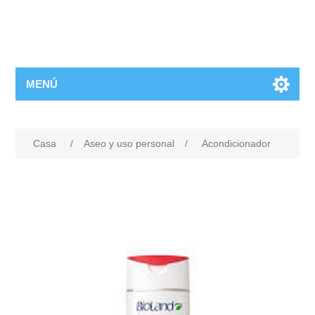
MENÚ
Casa
/
Aseo y uso personal
/
Acondicionador