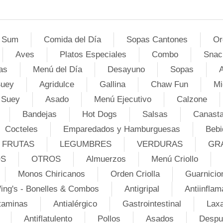
 Sum
Comida del Día
Sopas Cantones
Or
Aves
Platos Especiales
Combo
Snac
as
Menú del Día
Desayuno
Sopas
A
Suey
Agridulce
Gallina
Chaw Fun
Mi
 Suey
Asado
Menú Ejecutivo
Calzone
Bandejas
Hot Dogs
Salsas
Canasta
Cocteles
Emparedados y Hamburguesas
Bebi
FRUTAS
LEGUMBRES
VERDURAS
GR
OS
OTROS
Almuerzos
Menú Criollo
Monos Chiricanos
Orden Criolla
Guarnicio
ing's - Bonelles & Combos
Antigripal
Antiinflam
taminas
Antialérgico
Gastrointestinal
Lax
Antiflatulento
Pollos
Asados
Despu