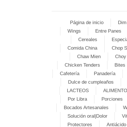
Página de inicio
Dim
Wings
Entre Panes
Cereales
Especi
Comida China
Chop 
Chaw Mien
Choy
Chicken Tenders
Bites
Cafetería
Panadería
Dulce de cumpleaños
LACTEOS
ALIMENT
Por Libra
Porciones
Bocados Artesanales
W
Solución oral|Dolor
Vi
Protectores
Antiácido