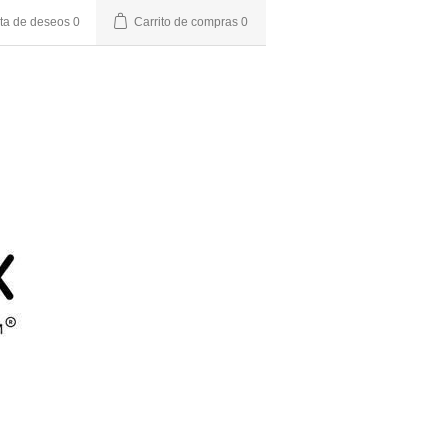
sta de deseos
0
Carrito de compras
0