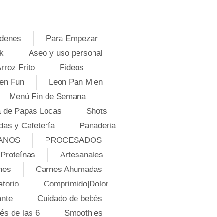
denes
Para Empezar
k
Aseo y uso personal
rroz Frito
Fideos
en Fun
Leon Pan Mien
Menú Fin de Semana
 de Papas Locas
Shots
das y Cafetería
Panaderia
ANOS
PROCESADOS
Proteínas
Artesanales
nes
Carnes Ahumadas
atorio
Comprimido|Dolor
ante
Cuidado de bebés
és de las 6
Smoothies