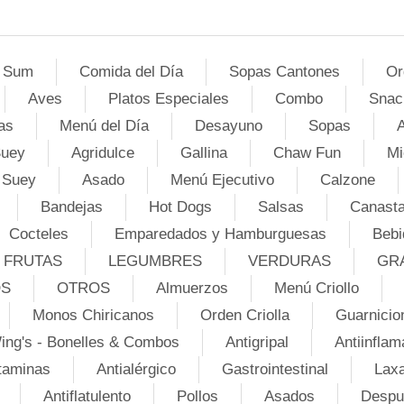
 Sum
Comida del Día
Sopas Cantones
Or
Aves
Platos Especiales
Combo
Snac
as
Menú del Día
Desayuno
Sopas
A
Suey
Agridulce
Gallina
Chaw Fun
Mi
 Suey
Asado
Menú Ejecutivo
Calzone
Bandejas
Hot Dogs
Salsas
Canasta
Cocteles
Emparedados y Hamburguesas
Bebi
FRUTAS
LEGUMBRES
VERDURAS
GR
OS
OTROS
Almuerzos
Menú Criollo
Monos Chiricanos
Orden Criolla
Guarnicio
ing's - Bonelles & Combos
Antigripal
Antiinflam
taminas
Antialérgico
Gastrointestinal
Lax
Antiflatulento
Pollos
Asados
Despu