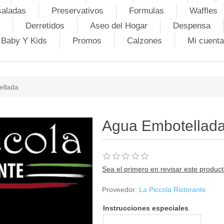
saladas
Preservativos
Formulas
Waffles
Derretidos
Aseo del Hogar
Despensa
Baby Y Kids
Promos
Calzones
Mi cuenta
ellada
Agua Embotellad
Sea el primero en revisar este produc
Proveedor:
La Piccola Ristorante
Instrucciones especiales