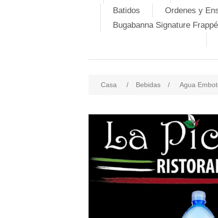
Batidos
Ordenes y En
Bugabanna Signature Frappé
Casa
/
Bebidas
/
Agua Embot