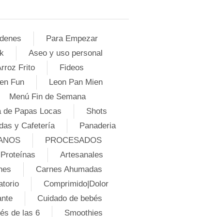
denes
Para Empezar
k
Aseo y uso personal
rroz Frito
Fideos
en Fun
Leon Pan Mien
Menú Fin de Semana
 de Papas Locas
Shots
das y Cafetería
Panaderia
ANOS
PROCESADOS
Proteínas
Artesanales
nes
Carnes Ahumadas
atorio
Comprimido|Dolor
ante
Cuidado de bebés
és de las 6
Smoothies