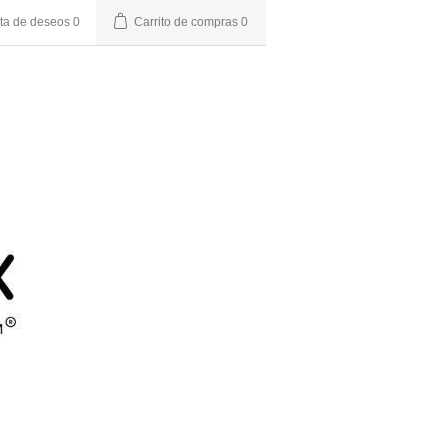
sta de deseos
0
Carrito de compras
0