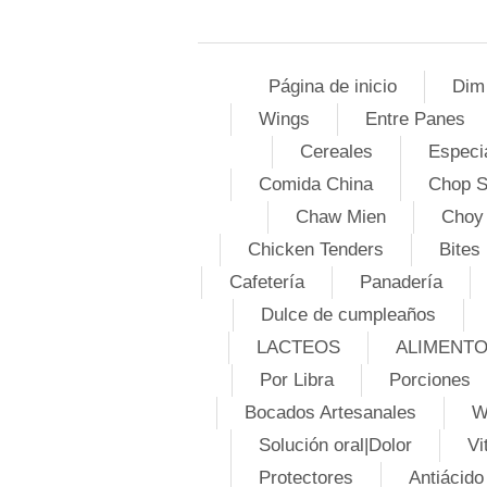
Página de inicio
Dim
Wings
Entre Panes
Cereales
Especi
Comida China
Chop 
Chaw Mien
Choy
Chicken Tenders
Bites
Cafetería
Panadería
Dulce de cumpleaños
LACTEOS
ALIMENT
Por Libra
Porciones
Bocados Artesanales
W
Solución oral|Dolor
Vi
Protectores
Antiácido