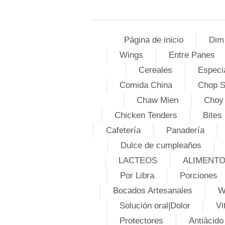
Página de inicio
Dim
Wings
Entre Panes
Cereales
Especi
Comida China
Chop 
Chaw Mien
Choy
Chicken Tenders
Bites
Cafetería
Panadería
Dulce de cumpleaños
LACTEOS
ALIMENT
Por Libra
Porciones
Bocados Artesanales
W
Solución oral|Dolor
Vi
Protectores
Antiácido