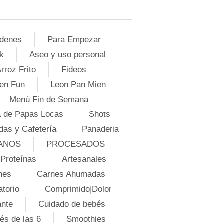
denes
Para Empezar
k
Aseo y uso personal
rroz Frito
Fideos
en Fun
Leon Pan Mien
Menú Fin de Semana
 de Papas Locas
Shots
das y Cafetería
Panaderia
ANOS
PROCESADOS
Proteínas
Artesanales
nes
Carnes Ahumadas
atorio
Comprimido|Dolor
ante
Cuidado de bebés
és de las 6
Smoothies