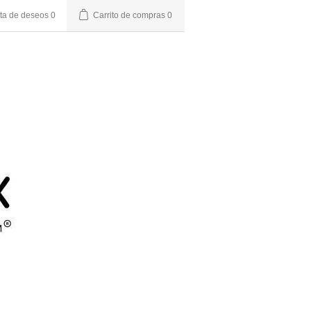
sta de deseos
0
Carrito de compras
0