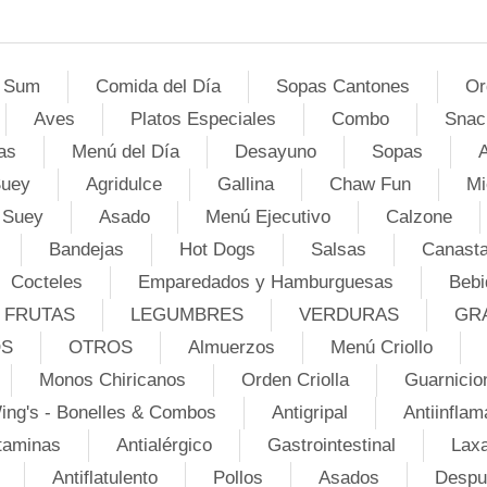
 Sum
Comida del Día
Sopas Cantones
Or
Aves
Platos Especiales
Combo
Snac
as
Menú del Día
Desayuno
Sopas
A
Suey
Agridulce
Gallina
Chaw Fun
Mi
 Suey
Asado
Menú Ejecutivo
Calzone
Bandejas
Hot Dogs
Salsas
Canasta
Cocteles
Emparedados y Hamburguesas
Bebi
FRUTAS
LEGUMBRES
VERDURAS
GR
OS
OTROS
Almuerzos
Menú Criollo
Monos Chiricanos
Orden Criolla
Guarnicio
ing's - Bonelles & Combos
Antigripal
Antiinflam
taminas
Antialérgico
Gastrointestinal
Lax
Antiflatulento
Pollos
Asados
Despu