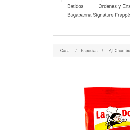
Batidos
Ordenes y En
Bugabanna Signature Frappé
Casa
/
Especias
/
Ají Chomb