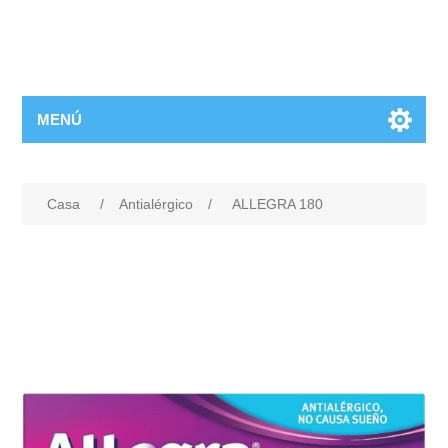
MENÚ
Casa
/
Antialérgico
/
ALLEGRA 180