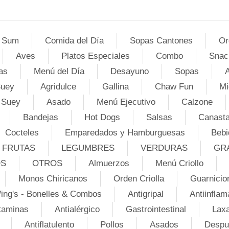
 Sum
Comida del Día
Sopas Cantones
Or
Aves
Platos Especiales
Combo
Snac
as
Menú del Día
Desayuno
Sopas
A
Suey
Agridulce
Gallina
Chaw Fun
Mi
 Suey
Asado
Menú Ejecutivo
Calzone
Bandejas
Hot Dogs
Salsas
Canasta
Cocteles
Emparedados y Hamburguesas
Bebi
FRUTAS
LEGUMBRES
VERDURAS
GR
OS
OTROS
Almuerzos
Menú Criollo
Monos Chiricanos
Orden Criolla
Guarnicio
ing's - Bonelles & Combos
Antigripal
Antiinflam
taminas
Antialérgico
Gastrointestinal
Lax
Antiflatulento
Pollos
Asados
Despu