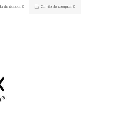
sta de deseos
0
Carrito de compras
0