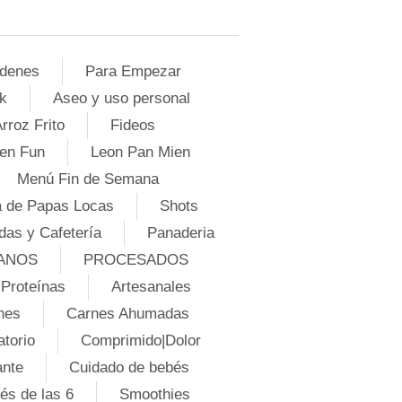
denes
Para Empezar
k
Aseo y uso personal
rroz Frito
Fideos
en Fun
Leon Pan Mien
Menú Fin de Semana
 de Papas Locas
Shots
das y Cafetería
Panaderia
ANOS
PROCESADOS
Proteínas
Artesanales
nes
Carnes Ahumadas
atorio
Comprimido|Dolor
ante
Cuidado de bebés
és de las 6
Smoothies