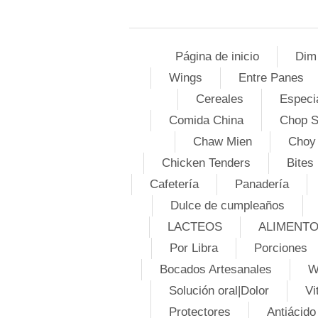
Página de inicio
Dim
Wings
Entre Panes
Cereales
Especi
Comida China
Chop 
Chaw Mien
Choy
Chicken Tenders
Bites
Cafetería
Panadería
Dulce de cumpleaños
LACTEOS
ALIMENT
Por Libra
Porciones
Bocados Artesanales
W
Solución oral|Dolor
Vi
Protectores
Antiácido