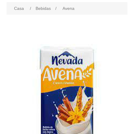
Casa
/
Bebidas
/
Avena