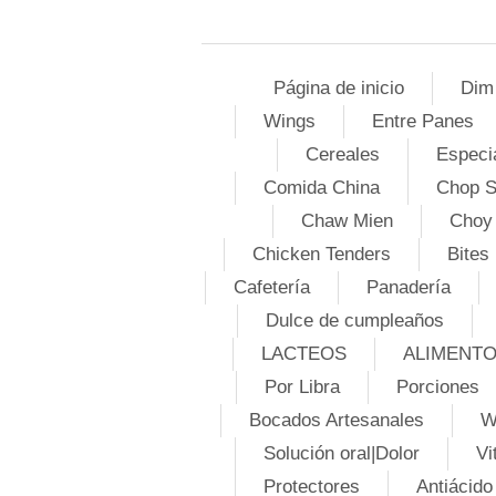
Página de inicio
Dim
Wings
Entre Panes
Cereales
Especi
Comida China
Chop 
Chaw Mien
Choy
Chicken Tenders
Bites
Cafetería
Panadería
Dulce de cumpleaños
LACTEOS
ALIMENT
Por Libra
Porciones
Bocados Artesanales
W
Solución oral|Dolor
Vi
Protectores
Antiácido