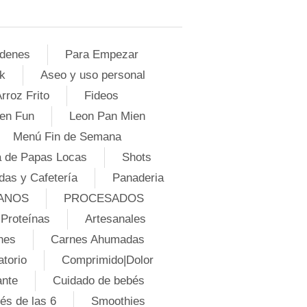
denes
Para Empezar
k
Aseo y uso personal
rroz Frito
Fideos
en Fun
Leon Pan Mien
Menú Fin de Semana
 de Papas Locas
Shots
das y Cafetería
Panaderia
ANOS
PROCESADOS
Proteínas
Artesanales
nes
Carnes Ahumadas
atorio
Comprimido|Dolor
ante
Cuidado de bebés
és de las 6
Smoothies