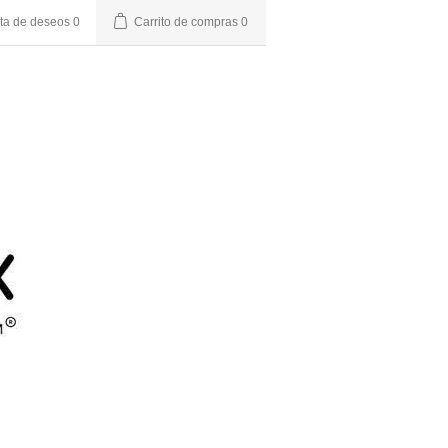
sta de deseos
0
Carrito de compras
0