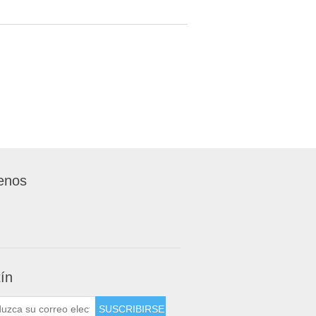
enos
tín