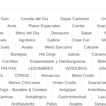
 Sum
Comida del Día
Sopas Cantones
Or
Aves
Platos Especiales
Combo
Snac
as
Menú del Día
Desayuno
Sopas
A
Suey
Agridulce
Gallina
Chaw Fun
Mi
 Suey
Asado
Menú Ejecutivo
Calzone
Bandejas
Hot Dogs
Salsas
Canasta
Cocteles
Emparedados y Hamburguesas
Bebi
FRUTAS
LEGUMBRES
VERDURAS
GR
OS
OTROS
Almuerzos
Menú Criollo
Monos Chiricanos
Orden Criolla
Guarnicio
ing's - Bonelles & Combos
Antigripal
Antiinflam
taminas
Antialérgico
Gastrointestinal
Lax
Antiflatulento
Pollos
Asados
Despu