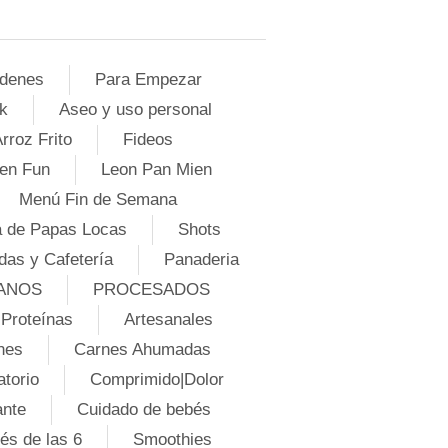
denes
Para Empezar
k
Aseo y uso personal
rroz Frito
Fideos
en Fun
Leon Pan Mien
Menú Fin de Semana
 de Papas Locas
Shots
das y Cafetería
Panaderia
ANOS
PROCESADOS
Proteínas
Artesanales
nes
Carnes Ahumadas
atorio
Comprimido|Dolor
ante
Cuidado de bebés
és de las 6
Smoothies