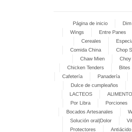
Página de inicio
Dim
Wings
Entre Panes
Cereales
Especi
Comida China
Chop 
Chaw Mien
Choy
Chicken Tenders
Bites
Cafetería
Panadería
Dulce de cumpleaños
LACTEOS
ALIMENT
Por Libra
Porciones
Bocados Artesanales
W
Solución oral|Dolor
Vi
Protectores
Antiácido