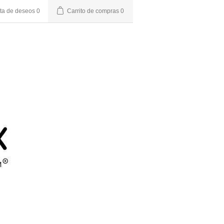
sta de deseos
0
Carrito de compras
0