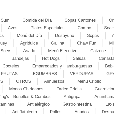
 Sum
Comida del Día
Sopas Cantones
Or
Aves
Platos Especiales
Combo
Snac
as
Menú del Día
Desayuno
Sopas
A
Suey
Agridulce
Gallina
Chaw Fun
Mi
 Suey
Asado
Menú Ejecutivo
Calzone
Bandejas
Hot Dogs
Salsas
Canasta
Cocteles
Emparedados y Hamburguesas
Bebi
FRUTAS
LEGUMBRES
VERDURAS
GR
OS
OTROS
Almuerzos
Menú Criollo
Monos Chiricanos
Orden Criolla
Guarnicio
ing's - Bonelles & Combos
Antigripal
Antiinflam
taminas
Antialérgico
Gastrointestinal
Lax
Antiflatulento
Pollos
Asados
Despu