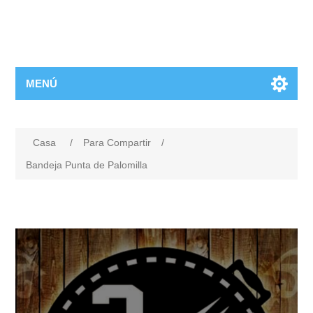
MENÚ
Casa
/
Para Compartir
/
Bandeja Punta de Palomilla