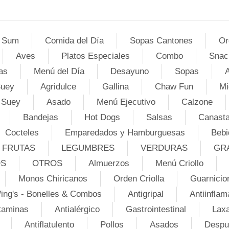
 Sum
Comida del Día
Sopas Cantones
Or
Aves
Platos Especiales
Combo
Snac
as
Menú del Día
Desayuno
Sopas
A
Suey
Agridulce
Gallina
Chaw Fun
Mi
 Suey
Asado
Menú Ejecutivo
Calzone
Bandejas
Hot Dogs
Salsas
Canasta
Cocteles
Emparedados y Hamburguesas
Bebi
FRUTAS
LEGUMBRES
VERDURAS
GR
OS
OTROS
Almuerzos
Menú Criollo
Monos Chiricanos
Orden Criolla
Guarnicio
ing's - Bonelles & Combos
Antigripal
Antiinflam
taminas
Antialérgico
Gastrointestinal
Lax
Antiflatulento
Pollos
Asados
Despu