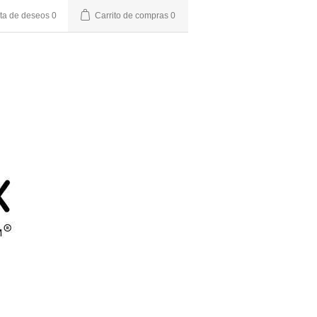
sta de deseos
0
Carrito de compras
0