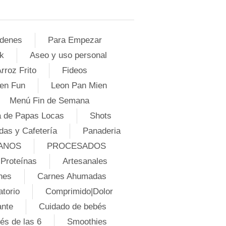
denes
Para Empezar
k
Aseo y uso personal
rroz Frito
Fideos
en Fun
Leon Pan Mien
Menú Fin de Semana
 de Papas Locas
Shots
das y Cafetería
Panaderia
ANOS
PROCESADOS
Proteínas
Artesanales
nes
Carnes Ahumadas
atorio
Comprimido|Dolor
ante
Cuidado de bebés
és de las 6
Smoothies