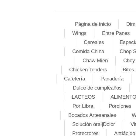
Página de inicio
Dim
Wings
Entre Panes
Cereales
Especi
Comida China
Chop 
Chaw Mien
Choy
Chicken Tenders
Bites
Cafetería
Panadería
Dulce de cumpleaños
LACTEOS
ALIMENT
Por Libra
Porciones
Bocados Artesanales
W
Solución oral|Dolor
Vi
Protectores
Antiácido