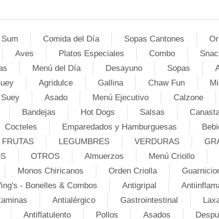
 Sum
Comida del Día
Sopas Cantones
Or
Aves
Platos Especiales
Combo
Snac
as
Menú del Día
Desayuno
Sopas
A
Suey
Agridulce
Gallina
Chaw Fun
Mi
 Suey
Asado
Menú Ejecutivo
Calzone
Bandejas
Hot Dogs
Salsas
Canasta
Cocteles
Emparedados y Hamburguesas
Bebi
FRUTAS
LEGUMBRES
VERDURAS
GR
OS
OTROS
Almuerzos
Menú Criollo
Monos Chiricanos
Orden Criolla
Guarnicio
ing's - Bonelles & Combos
Antigripal
Antiinflam
taminas
Antialérgico
Gastrointestinal
Lax
Antiflatulento
Pollos
Asados
Despu