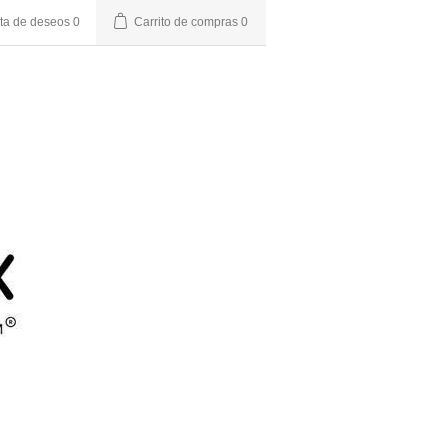
sta de deseos
0
Carrito de compras
0