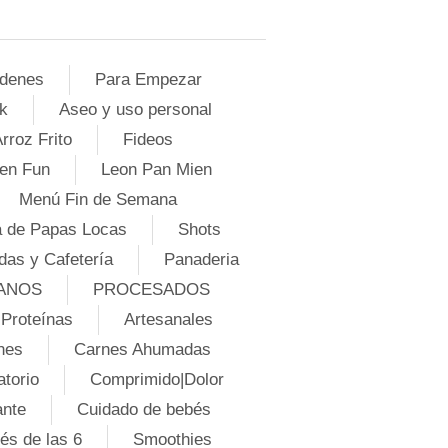
denes
Para Empezar
k
Aseo y uso personal
rroz Frito
Fideos
en Fun
Leon Pan Mien
Menú Fin de Semana
 de Papas Locas
Shots
das y Cafetería
Panaderia
ANOS
PROCESADOS
Proteínas
Artesanales
nes
Carnes Ahumadas
atorio
Comprimido|Dolor
ante
Cuidado de bebés
és de las 6
Smoothies