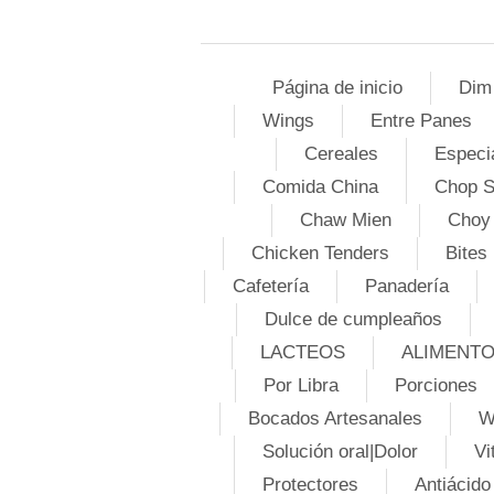
Página de inicio
Dim
Wings
Entre Panes
Cereales
Especi
Comida China
Chop 
Chaw Mien
Choy
Chicken Tenders
Bites
Cafetería
Panadería
Dulce de cumpleaños
LACTEOS
ALIMENT
Por Libra
Porciones
Bocados Artesanales
W
Solución oral|Dolor
Vi
Protectores
Antiácido