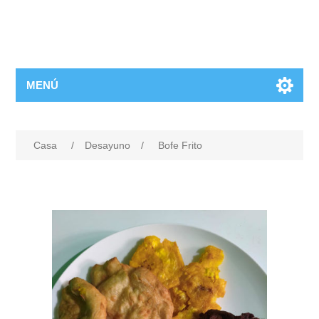
MENÚ
Casa
/
Desayuno
/
Bofe Frito