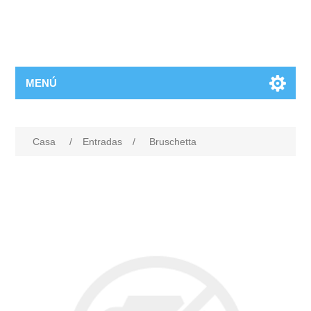
MENÚ
Casa
/
Entradas
/
Bruschetta