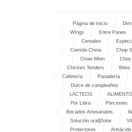
Página de inicio
Dim
Wings
Entre Panes
Cereales
Especi
Comida China
Chop 
Chaw Mien
Choy
Chicken Tenders
Bites
Cafetería
Panadería
Dulce de cumpleaños
LACTEOS
ALIMENT
Por Libra
Porciones
Bocados Artesanales
W
Solución oral|Dolor
Vi
Protectores
Antiácido