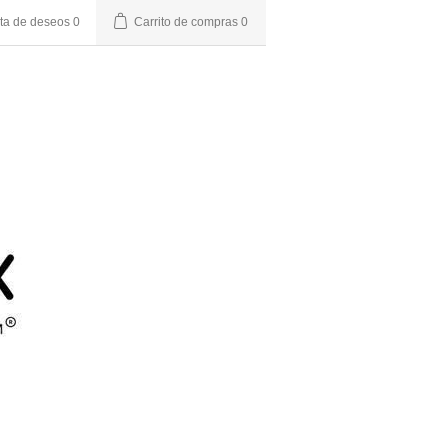
sta de deseos
0
Carrito de compras
0