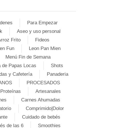
denes
Para Empezar
k
Aseo y uso personal
rroz Frito
Fideos
en Fun
Leon Pan Mien
Menú Fin de Semana
 de Papas Locas
Shots
das y Cafetería
Panaderia
ANOS
PROCESADOS
Proteínas
Artesanales
nes
Carnes Ahumadas
atorio
Comprimido|Dolor
ante
Cuidado de bebés
és de las 6
Smoothies