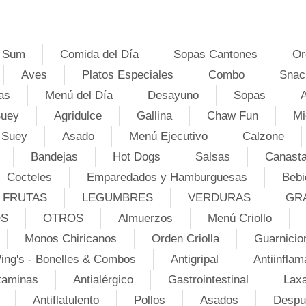
 Sum
Comida del Día
Sopas Cantones
Or
Aves
Platos Especiales
Combo
Snac
as
Menú del Día
Desayuno
Sopas
A
Suey
Agridulce
Gallina
Chaw Fun
Mi
 Suey
Asado
Menú Ejecutivo
Calzone
Bandejas
Hot Dogs
Salsas
Canasta
Cocteles
Emparedados y Hamburguesas
Bebi
FRUTAS
LEGUMBRES
VERDURAS
GR
OS
OTROS
Almuerzos
Menú Criollo
Monos Chiricanos
Orden Criolla
Guarnicio
ing's - Bonelles & Combos
Antigripal
Antiinflam
taminas
Antialérgico
Gastrointestinal
Lax
Antiflatulento
Pollos
Asados
Despu