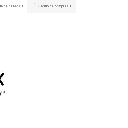
sta de deseos
0
Carrito de compras
0