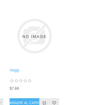
Veggi
$7.69