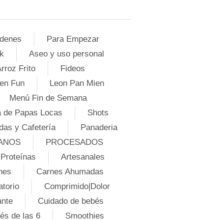
denes
Para Empezar
k
Aseo y uso personal
rroz Frito
Fideos
en Fun
Leon Pan Mien
Menú Fin de Semana
 de Papas Locas
Shots
das y Cafetería
Panaderia
ANOS
PROCESADOS
Proteínas
Artesanales
nes
Carnes Ahumadas
atorio
Comprimido|Dolor
ante
Cuidado de bebés
és de las 6
Smoothies