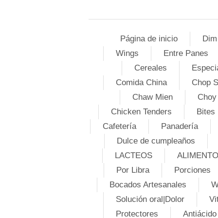
Página de inicio
Dim
Wings
Entre Panes
Cereales
Especi
Comida China
Chop 
Chaw Mien
Choy
Chicken Tenders
Bites
Cafetería
Panadería
Dulce de cumpleaños
LACTEOS
ALIMENT
Por Libra
Porciones
Bocados Artesanales
W
Solución oral|Dolor
Vi
Protectores
Antiácido