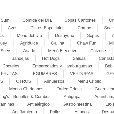
 Sum
Comida del Día
Sopas Cantones
Or
Aves
Platos Especiales
Combo
Snac
as
Menú del Día
Desayuno
Sopas
A
Suey
Agridulce
Gallina
Chaw Fun
Mi
 Suey
Asado
Menú Ejecutivo
Calzone
Bandejas
Hot Dogs
Salsas
Canasta
Cocteles
Emparedados y Hamburguesas
Bebi
FRUTAS
LEGUMBRES
VERDURAS
GR
OS
OTROS
Almuerzos
Menú Criollo
Monos Chiricanos
Orden Criolla
Guarnicio
ing's - Bonelles & Combos
Antigripal
Antiinflam
taminas
Antialérgico
Gastrointestinal
Lax
Antiflatulento
Pollos
Asados
Despu