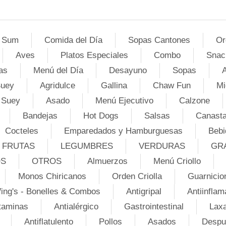
 Sum
Comida del Día
Sopas Cantones
Or
Aves
Platos Especiales
Combo
Snac
as
Menú del Día
Desayuno
Sopas
A
Suey
Agridulce
Gallina
Chaw Fun
Mi
 Suey
Asado
Menú Ejecutivo
Calzone
Bandejas
Hot Dogs
Salsas
Canasta
Cocteles
Emparedados y Hamburguesas
Bebi
FRUTAS
LEGUMBRES
VERDURAS
GR
OS
OTROS
Almuerzos
Menú Criollo
Monos Chiricanos
Orden Criolla
Guarnicio
ing's - Bonelles & Combos
Antigripal
Antiinflam
taminas
Antialérgico
Gastrointestinal
Lax
Antiflatulento
Pollos
Asados
Despu