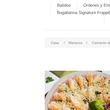
Batidos
Ordenes y En
Bugabanna Signature Frappé
Casa
/
Mariscos
/
Camarón al 