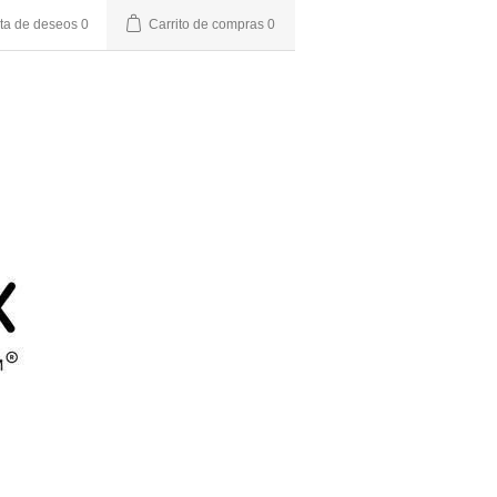
sta de deseos
0
Carrito de compras
0