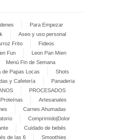
denes
Para Empezar
k
Aseo y uso personal
rroz Frito
Fideos
en Fun
Leon Pan Mien
Menú Fin de Semana
 de Papas Locas
Shots
das y Cafetería
Panaderia
ANOS
PROCESADOS
Proteínas
Artesanales
nes
Carnes Ahumadas
atorio
Comprimido|Dolor
ante
Cuidado de bebés
és de las 6
Smoothies