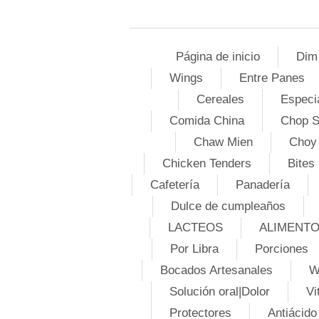
Página de inicio
Dim
Wings
Entre Panes
Cereales
Especi
Comida China
Chop 
Chaw Mien
Choy
Chicken Tenders
Bites
Cafetería
Panadería
Dulce de cumpleaños
LACTEOS
ALIMENT
Por Libra
Porciones
Bocados Artesanales
W
Solución oral|Dolor
Vi
Protectores
Antiácido