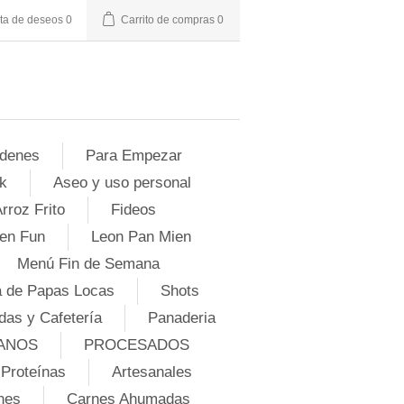
sta de deseos
0
Carrito de compras
0
denes
Para Empezar
k
Aseo y uso personal
rroz Frito
Fideos
en Fun
Leon Pan Mien
Menú Fin de Semana
 de Papas Locas
Shots
das y Cafetería
Panaderia
ANOS
PROCESADOS
Proteínas
Artesanales
nes
Carnes Ahumadas