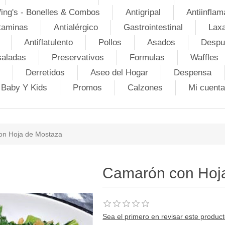
ing's - Bonelles & Combos
Antigripal
Antiinflam
taminas
Antialérgico
Gastrointestinal
Lax
Antiflatulento
Pollos
Asados
Despu
saladas
Preservativos
Formulas
Waffles
Derretidos
Aseo del Hogar
Despensa
Baby Y Kids
Promos
Calzones
Mi cuenta
n Hoja de Mostaza
Camarón con Hoj
Sea el primero en revisar este produc