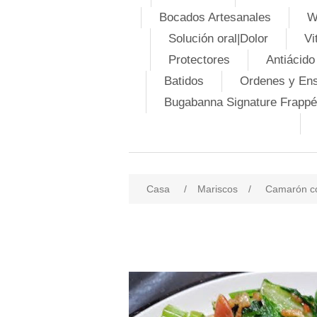
Bocados Artesanales
W
Solución oral|Dolor
Vi
Protectores
Antiácido
Batidos
Ordenes y En
Bugabanna Signature Frappé
Casa
/
Mariscos
/
Camarón co