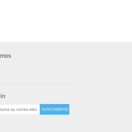
enos
tín