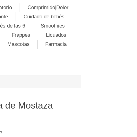
atorio
Comprimido|Dolor
ante
Cuidado de bebés
és de las 6
Smoothies
Frappes
Licuados
Mascotas
Farmacia
a de Mostaza
to