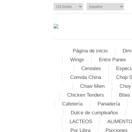
Página de inicio
Dim
Wings
Entre Panes
Cereales
Especi
Comida China
Chop 
Chaw Mien
Choy
Chicken Tenders
Bites
Cafetería
Panadería
Dulce de cumpleaños
LACTEOS
ALIMENT
Por Libra
Porciones