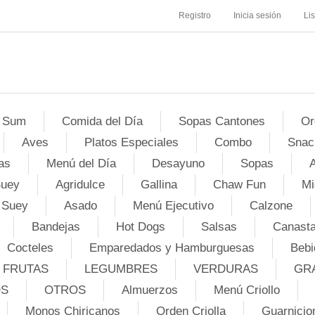
Registro
Inicia sesión
Li
 Sum
Comida del Día
Sopas Cantones
Or
Aves
Platos Especiales
Combo
Snac
as
Menú del Día
Desayuno
Sopas
A
Suey
Agridulce
Gallina
Chaw Fun
Mi
 Suey
Asado
Menú Ejecutivo
Calzone
Bandejas
Hot Dogs
Salsas
Canasta
Cocteles
Emparedados y Hamburguesas
Bebi
FRUTAS
LEGUMBRES
VERDURAS
GR
OS
OTROS
Almuerzos
Menú Criollo
Monos Chiricanos
Orden Criolla
Guarnicio