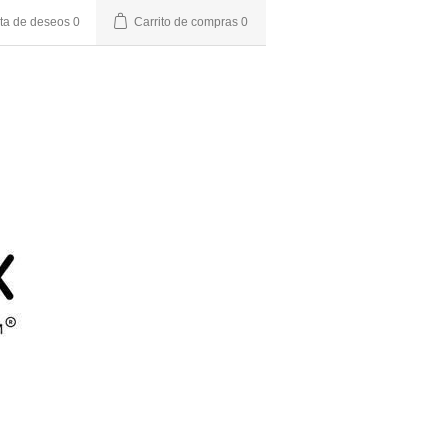
sta de deseos
0
Carrito de compras
0