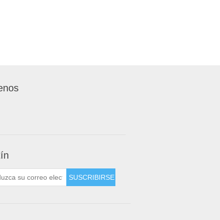
enos
tín