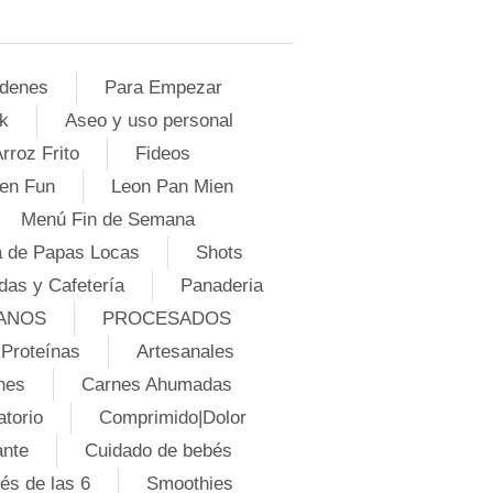
denes
Para Empezar
k
Aseo y uso personal
rroz Frito
Fideos
en Fun
Leon Pan Mien
Menú Fin de Semana
 de Papas Locas
Shots
das y Cafetería
Panaderia
ANOS
PROCESADOS
Proteínas
Artesanales
nes
Carnes Ahumadas
atorio
Comprimido|Dolor
ante
Cuidado de bebés
és de las 6
Smoothies