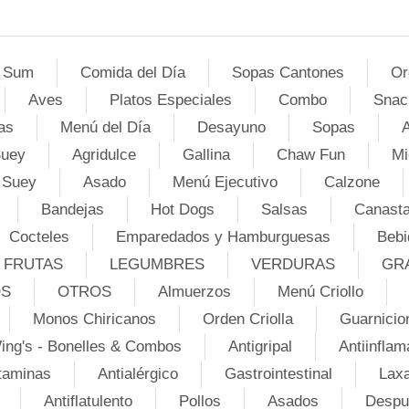
 Sum
Comida del Día
Sopas Cantones
Or
Aves
Platos Especiales
Combo
Snac
as
Menú del Día
Desayuno
Sopas
A
Suey
Agridulce
Gallina
Chaw Fun
Mi
 Suey
Asado
Menú Ejecutivo
Calzone
Bandejas
Hot Dogs
Salsas
Canasta
Cocteles
Emparedados y Hamburguesas
Bebi
FRUTAS
LEGUMBRES
VERDURAS
GR
OS
OTROS
Almuerzos
Menú Criollo
Monos Chiricanos
Orden Criolla
Guarnicio
ing's - Bonelles & Combos
Antigripal
Antiinflam
taminas
Antialérgico
Gastrointestinal
Lax
Antiflatulento
Pollos
Asados
Despu