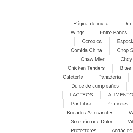
Página de inicio
Dim
Wings
Entre Panes
Cereales
Especi
Comida China
Chop 
Chaw Mien
Choy
Chicken Tenders
Bites
Cafetería
Panadería
Dulce de cumpleaños
LACTEOS
ALIMENT
Por Libra
Porciones
Bocados Artesanales
W
Solución oral|Dolor
Vi
Protectores
Antiácido