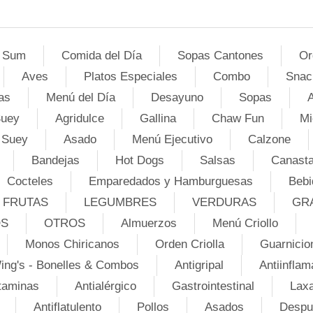
 Sum
Comida del Día
Sopas Cantones
Or
Aves
Platos Especiales
Combo
Snac
as
Menú del Día
Desayuno
Sopas
A
Suey
Agridulce
Gallina
Chaw Fun
Mi
 Suey
Asado
Menú Ejecutivo
Calzone
Bandejas
Hot Dogs
Salsas
Canasta
Cocteles
Emparedados y Hamburguesas
Bebi
FRUTAS
LEGUMBRES
VERDURAS
GR
OS
OTROS
Almuerzos
Menú Criollo
Monos Chiricanos
Orden Criolla
Guarnicio
ing's - Bonelles & Combos
Antigripal
Antiinflam
taminas
Antialérgico
Gastrointestinal
Lax
Antiflatulento
Pollos
Asados
Despu