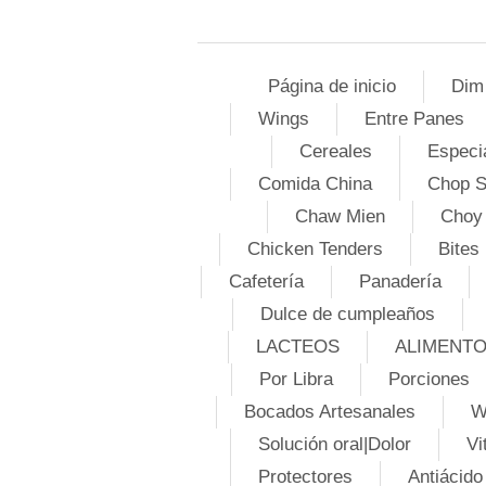
Página de inicio
Dim
Wings
Entre Panes
Cereales
Especi
Comida China
Chop 
Chaw Mien
Choy
Chicken Tenders
Bites
Cafetería
Panadería
Dulce de cumpleaños
LACTEOS
ALIMENT
Por Libra
Porciones
Bocados Artesanales
W
Solución oral|Dolor
Vi
Protectores
Antiácido