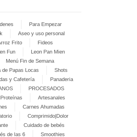
denes
Para Empezar
k
Aseo y uso personal
rroz Frito
Fideos
en Fun
Leon Pan Mien
Menú Fin de Semana
 de Papas Locas
Shots
das y Cafetería
Panaderia
ANOS
PROCESADOS
Proteínas
Artesanales
nes
Carnes Ahumadas
atorio
Comprimido|Dolor
ante
Cuidado de bebés
és de las 6
Smoothies