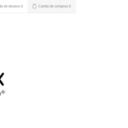
sta de deseos
0
Carrito de compras
0