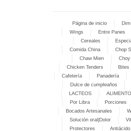
Página de inicio
Dim
Wings
Entre Panes
Cereales
Especi
Comida China
Chop 
Chaw Mien
Choy
Chicken Tenders
Bites
Cafetería
Panadería
Dulce de cumpleaños
LACTEOS
ALIMENT
Por Libra
Porciones
Bocados Artesanales
W
Solución oral|Dolor
Vi
Protectores
Antiácido