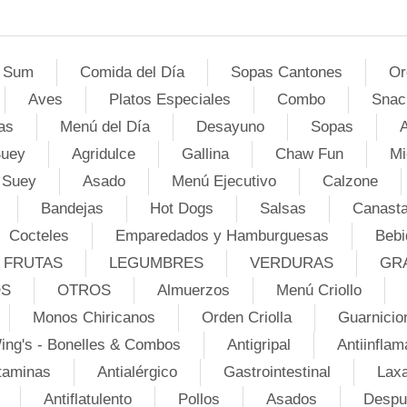
 Sum
Comida del Día
Sopas Cantones
Or
Aves
Platos Especiales
Combo
Snac
as
Menú del Día
Desayuno
Sopas
A
Suey
Agridulce
Gallina
Chaw Fun
Mi
 Suey
Asado
Menú Ejecutivo
Calzone
Bandejas
Hot Dogs
Salsas
Canasta
Cocteles
Emparedados y Hamburguesas
Bebi
FRUTAS
LEGUMBRES
VERDURAS
GR
OS
OTROS
Almuerzos
Menú Criollo
Monos Chiricanos
Orden Criolla
Guarnicio
ing's - Bonelles & Combos
Antigripal
Antiinflam
taminas
Antialérgico
Gastrointestinal
Lax
Antiflatulento
Pollos
Asados
Despu