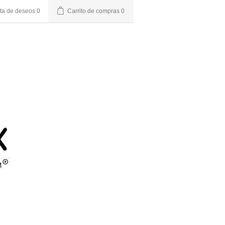
sta de deseos
0
Carrito de compras
0