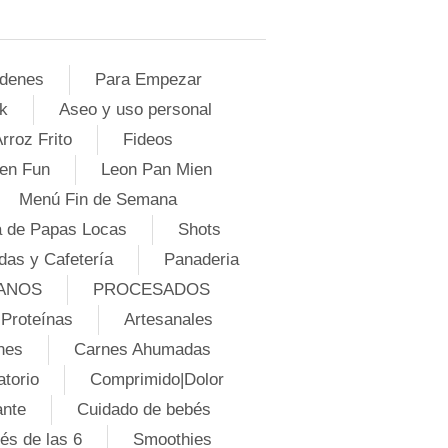
denes
Para Empezar
k
Aseo y uso personal
rroz Frito
Fideos
en Fun
Leon Pan Mien
Menú Fin de Semana
 de Papas Locas
Shots
das y Cafetería
Panaderia
ANOS
PROCESADOS
Proteínas
Artesanales
nes
Carnes Ahumadas
atorio
Comprimido|Dolor
ante
Cuidado de bebés
és de las 6
Smoothies