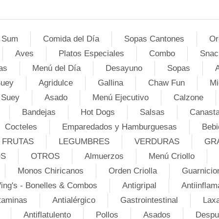
 Sum
Comida del Día
Sopas Cantones
Or
Aves
Platos Especiales
Combo
Snac
as
Menú del Día
Desayuno
Sopas
A
Suey
Agridulce
Gallina
Chaw Fun
Mi
 Suey
Asado
Menú Ejecutivo
Calzone
Bandejas
Hot Dogs
Salsas
Canasta
Cocteles
Emparedados y Hamburguesas
Bebi
FRUTAS
LEGUMBRES
VERDURAS
GR
OS
OTROS
Almuerzos
Menú Criollo
Monos Chiricanos
Orden Criolla
Guarnicio
ing's - Bonelles & Combos
Antigripal
Antiinflam
taminas
Antialérgico
Gastrointestinal
Lax
Antiflatulento
Pollos
Asados
Despu