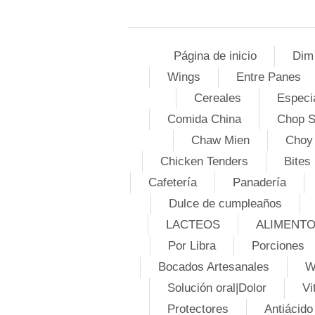
Página de inicio
Dim
Wings
Entre Panes
Cereales
Especi
Comida China
Chop 
Chaw Mien
Choy
Chicken Tenders
Bites
Cafetería
Panadería
Dulce de cumpleaños
LACTEOS
ALIMENT
Por Libra
Porciones
Bocados Artesanales
W
Solución oral|Dolor
Vi
Protectores
Antiácido