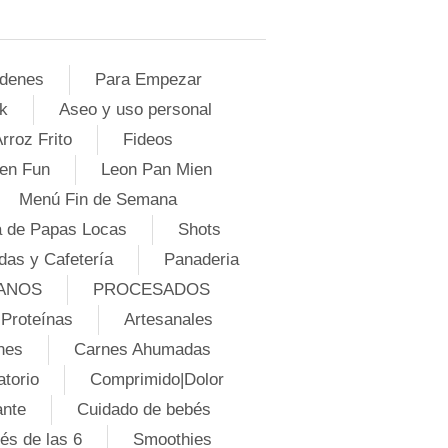
denes
Para Empezar
k
Aseo y uso personal
rroz Frito
Fideos
en Fun
Leon Pan Mien
Menú Fin de Semana
 de Papas Locas
Shots
das y Cafetería
Panaderia
ANOS
PROCESADOS
Proteínas
Artesanales
nes
Carnes Ahumadas
atorio
Comprimido|Dolor
ante
Cuidado de bebés
és de las 6
Smoothies