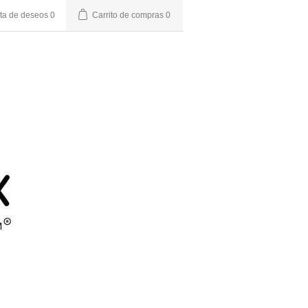
sta de deseos
0
Carrito de compras
0