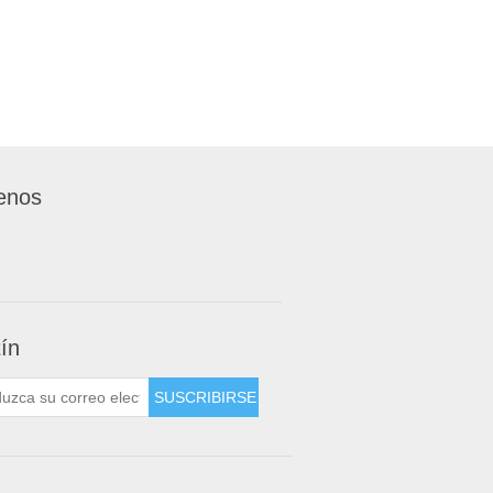
enos
tín