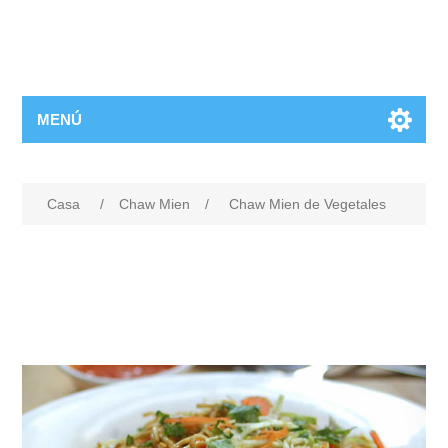
MENÚ
Casa
/
Chaw Mien
/
Chaw Mien de Vegetales