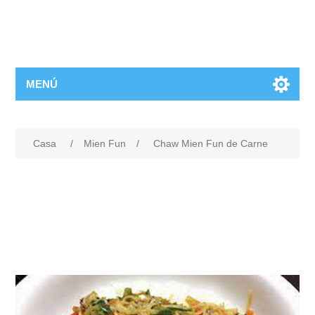
MENÚ
Casa
/
Mien Fun
/
Chaw Mien Fun de Carne