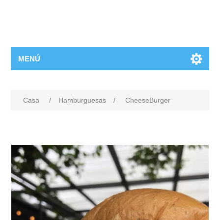
MENÚ
Casa
/
Hamburguesas
/
CheeseBurger