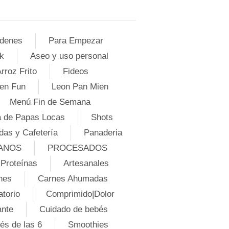
denes
Para Empezar
k
Aseo y uso personal
rroz Frito
Fideos
en Fun
Leon Pan Mien
Menú Fin de Semana
 de Papas Locas
Shots
das y Cafetería
Panaderia
ANOS
PROCESADOS
Proteínas
Artesanales
nes
Carnes Ahumadas
atorio
Comprimido|Dolor
ante
Cuidado de bebés
és de las 6
Smoothies