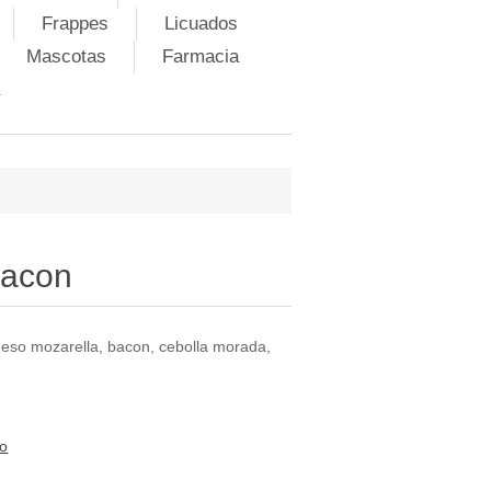
Frappes
Licuados
Mascotas
Farmacia
Bacon
ueso mozarella, bacon, cebolla morada,
to