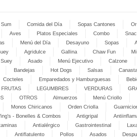
 Sum
Comida del Día
Sopas Cantones
Or
Aves
Platos Especiales
Combo
Snac
as
Menú del Día
Desayuno
Sopas
A
Suey
Agridulce
Gallina
Chaw Fun
Mi
 Suey
Asado
Menú Ejecutivo
Calzone
Bandejas
Hot Dogs
Salsas
Canasta
Cocteles
Emparedados y Hamburguesas
Bebi
FRUTAS
LEGUMBRES
VERDURAS
GR
OS
OTROS
Almuerzos
Menú Criollo
Monos Chiricanos
Orden Criolla
Guarnicio
ing's - Bonelles & Combos
Antigripal
Antiinflam
taminas
Antialérgico
Gastrointestinal
Lax
Antiflatulento
Pollos
Asados
Despu