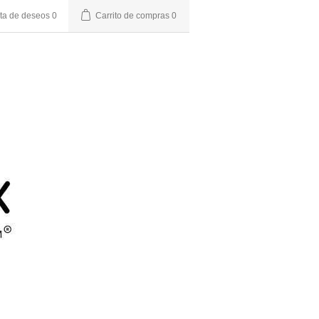
sta de deseos
0
Carrito de compras
0