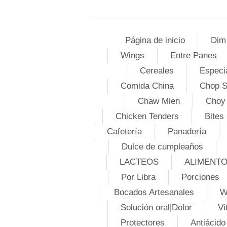
Página de inicio
Dim
Wings
Entre Panes
Cereales
Especi
Comida China
Chop 
Chaw Mien
Choy
Chicken Tenders
Bites
Cafetería
Panadería
Dulce de cumpleaños
LACTEOS
ALIMENT
Por Libra
Porciones
Bocados Artesanales
W
Solución oral|Dolor
Vi
Protectores
Antiácido