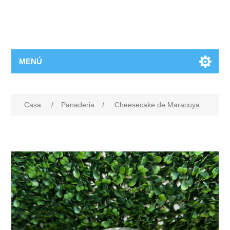
MENÚ
Casa
/
Panaderia
/
Cheesecake de Maracuya