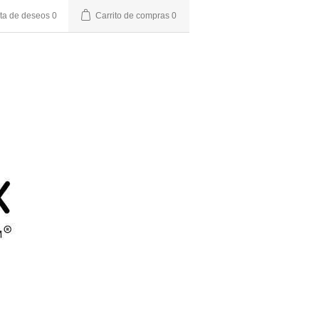
sta de deseos
0
Carrito de compras
0