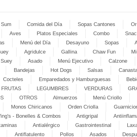
 Sum
Comida del Día
Sopas Cantones
Or
Aves
Platos Especiales
Combo
Snac
as
Menú del Día
Desayuno
Sopas
A
Suey
Agridulce
Gallina
Chaw Fun
Mi
 Suey
Asado
Menú Ejecutivo
Calzone
Bandejas
Hot Dogs
Salsas
Canasta
Cocteles
Emparedados y Hamburguesas
Bebi
FRUTAS
LEGUMBRES
VERDURAS
GR
OS
OTROS
Almuerzos
Menú Criollo
Monos Chiricanos
Orden Criolla
Guarnicio
ing's - Bonelles & Combos
Antigripal
Antiinflam
taminas
Antialérgico
Gastrointestinal
Lax
Antiflatulento
Pollos
Asados
Despu