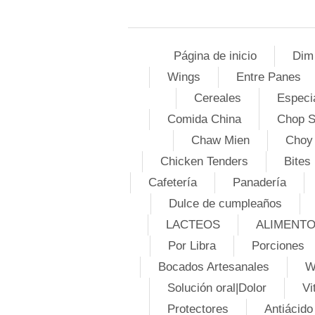
Página de inicio
Dim
Wings
Entre Panes
Cereales
Especi
Comida China
Chop 
Chaw Mien
Choy
Chicken Tenders
Bites
Cafetería
Panadería
Dulce de cumpleaños
LACTEOS
ALIMENT
Por Libra
Porciones
Bocados Artesanales
W
Solución oral|Dolor
Vi
Protectores
Antiácido