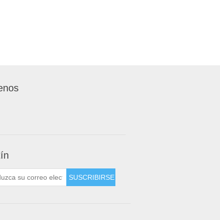
enos
tín