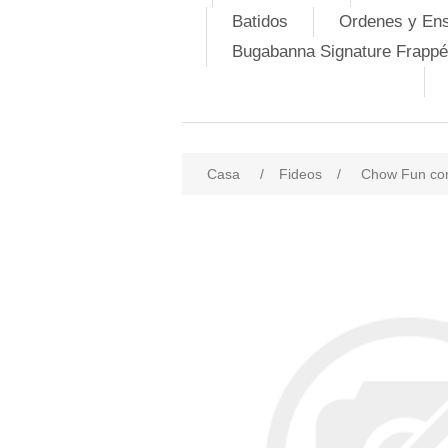
Batidos
Ordenes y En
Bugabanna Signature Frappé
Casa
/
Fideos
/
Chow Fun con