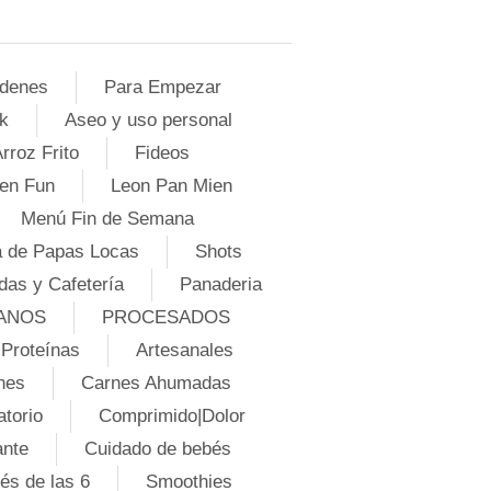
denes
Para Empezar
k
Aseo y uso personal
rroz Frito
Fideos
en Fun
Leon Pan Mien
Menú Fin de Semana
 de Papas Locas
Shots
das y Cafetería
Panaderia
ANOS
PROCESADOS
Proteínas
Artesanales
nes
Carnes Ahumadas
atorio
Comprimido|Dolor
ante
Cuidado de bebés
és de las 6
Smoothies