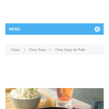
MENÚ
Casa
/
Choy Suey
/
Choy Suey de Pollo