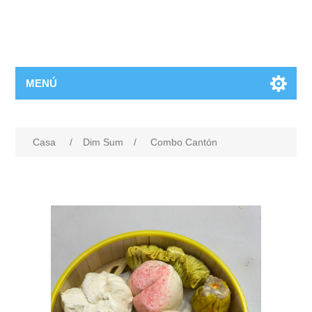
MENÚ
Casa
/
Dim Sum
/
Combo Cantón