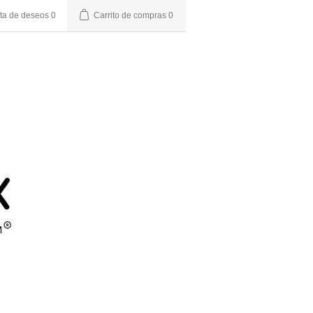
sta de deseos
0
Carrito de compras
0