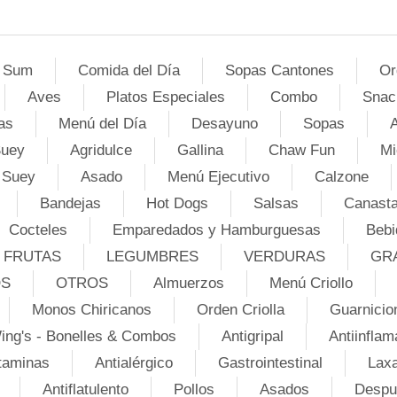
 Sum
Comida del Día
Sopas Cantones
Or
Aves
Platos Especiales
Combo
Snac
as
Menú del Día
Desayuno
Sopas
A
Suey
Agridulce
Gallina
Chaw Fun
Mi
 Suey
Asado
Menú Ejecutivo
Calzone
Bandejas
Hot Dogs
Salsas
Canasta
Cocteles
Emparedados y Hamburguesas
Bebi
FRUTAS
LEGUMBRES
VERDURAS
GR
OS
OTROS
Almuerzos
Menú Criollo
Monos Chiricanos
Orden Criolla
Guarnicio
ing's - Bonelles & Combos
Antigripal
Antiinflam
taminas
Antialérgico
Gastrointestinal
Lax
Antiflatulento
Pollos
Asados
Despu