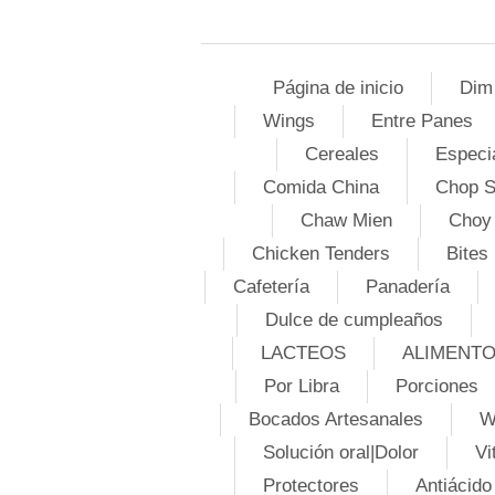
Página de inicio
Dim
Wings
Entre Panes
Cereales
Especi
Comida China
Chop 
Chaw Mien
Choy
Chicken Tenders
Bites
Cafetería
Panadería
Dulce de cumpleaños
LACTEOS
ALIMENT
Por Libra
Porciones
Bocados Artesanales
W
Solución oral|Dolor
Vi
Protectores
Antiácido