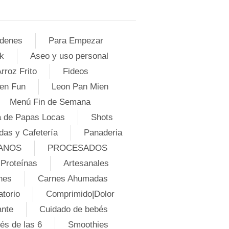
denes
Para Empezar
k
Aseo y uso personal
rroz Frito
Fideos
en Fun
Leon Pan Mien
Menú Fin de Semana
 de Papas Locas
Shots
das y Cafetería
Panaderia
ANOS
PROCESADOS
Proteínas
Artesanales
nes
Carnes Ahumadas
atorio
Comprimido|Dolor
ante
Cuidado de bebés
és de las 6
Smoothies