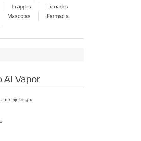
Frappes
Licuados
Mascotas
Farmacia
o Al Vapor
a de frijol negro
to