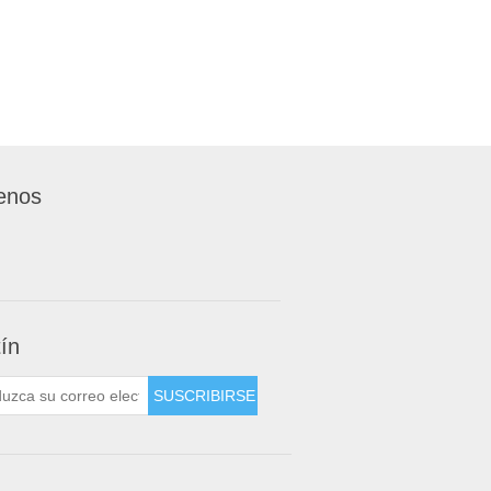
enos
tín