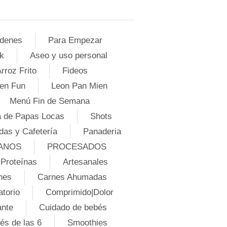
denes
Para Empezar
k
Aseo y uso personal
rroz Frito
Fideos
en Fun
Leon Pan Mien
Menú Fin de Semana
 de Papas Locas
Shots
das y Cafetería
Panaderia
ANOS
PROCESADOS
Proteínas
Artesanales
nes
Carnes Ahumadas
atorio
Comprimido|Dolor
ante
Cuidado de bebés
és de las 6
Smoothies