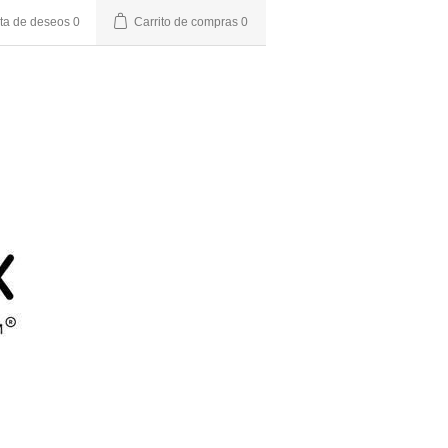
sta de deseos
0
Carrito de compras
0