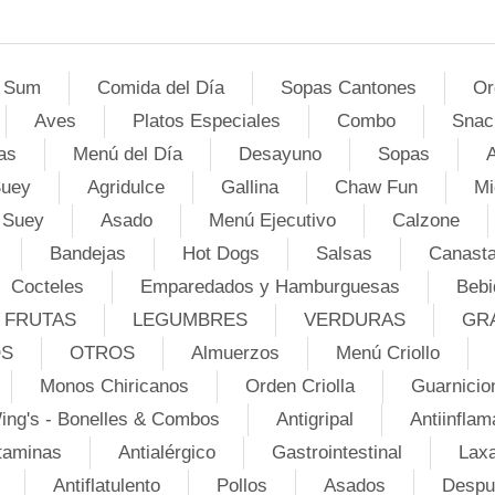
 Sum
Comida del Día
Sopas Cantones
Or
Aves
Platos Especiales
Combo
Snac
as
Menú del Día
Desayuno
Sopas
A
Suey
Agridulce
Gallina
Chaw Fun
Mi
 Suey
Asado
Menú Ejecutivo
Calzone
Bandejas
Hot Dogs
Salsas
Canasta
Cocteles
Emparedados y Hamburguesas
Bebi
FRUTAS
LEGUMBRES
VERDURAS
GR
OS
OTROS
Almuerzos
Menú Criollo
Monos Chiricanos
Orden Criolla
Guarnicio
ing's - Bonelles & Combos
Antigripal
Antiinflam
taminas
Antialérgico
Gastrointestinal
Lax
Antiflatulento
Pollos
Asados
Despu