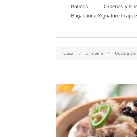
Batidos
Ordenes y En
Bugabanna Signature Frappé
Casa
/
Dim Sum
/
Costilla De