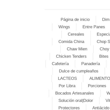
Página de inicio
Dim
Wings
Entre Panes
Cereales
Especi
Comida China
Chop 
Chaw Mien
Choy
Chicken Tenders
Bites
Cafetería
Panadería
Dulce de cumpleaños
LACTEOS
ALIMENT
Por Libra
Porciones
Bocados Artesanales
W
Solución oral|Dolor
Vi
Protectores
Antiácido