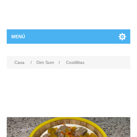
MENÚ
Casa
/
Dim Sum
/
Costillitas