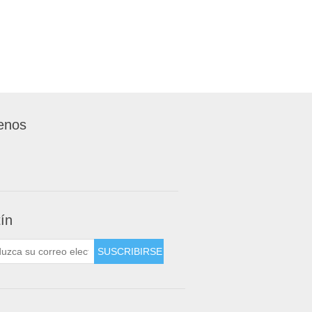
enos
tín