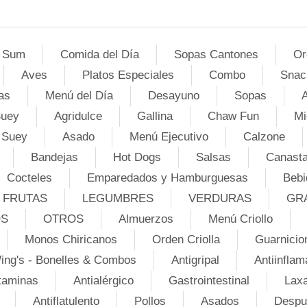
 Sum
Comida del Día
Sopas Cantones
Or
Aves
Platos Especiales
Combo
Snac
as
Menú del Día
Desayuno
Sopas
A
Suey
Agridulce
Gallina
Chaw Fun
Mi
 Suey
Asado
Menú Ejecutivo
Calzone
Bandejas
Hot Dogs
Salsas
Canasta
Cocteles
Emparedados y Hamburguesas
Bebi
FRUTAS
LEGUMBRES
VERDURAS
GR
OS
OTROS
Almuerzos
Menú Criollo
Monos Chiricanos
Orden Criolla
Guarnicio
ing's - Bonelles & Combos
Antigripal
Antiinflam
taminas
Antialérgico
Gastrointestinal
Lax
Antiflatulento
Pollos
Asados
Despu