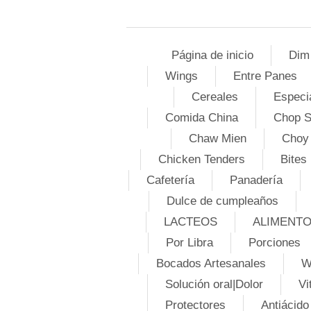
Página de inicio
Dim
Wings
Entre Panes
Cereales
Especi
Comida China
Chop 
Chaw Mien
Choy
Chicken Tenders
Bites
Cafetería
Panadería
Dulce de cumpleaños
LACTEOS
ALIMENT
Por Libra
Porciones
Bocados Artesanales
W
Solución oral|Dolor
Vi
Protectores
Antiácido