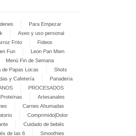
denes
Para Empezar
k
Aseo y uso personal
rroz Frito
Fideos
en Fun
Leon Pan Mien
Menú Fin de Semana
 de Papas Locas
Shots
das y Cafetería
Panaderia
ANOS
PROCESADOS
Proteínas
Artesanales
nes
Carnes Ahumadas
atorio
Comprimido|Dolor
ante
Cuidado de bebés
és de las 6
Smoothies