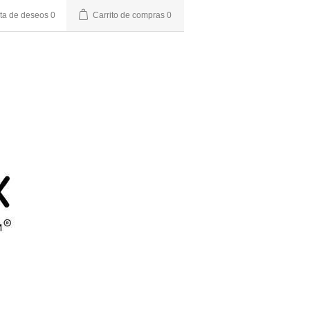
sta de deseos
0
Carrito de compras
0