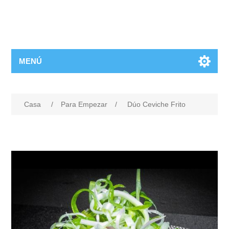
MENÚ
Casa
/
Para Empezar
/
Dúo Ceviche Frito