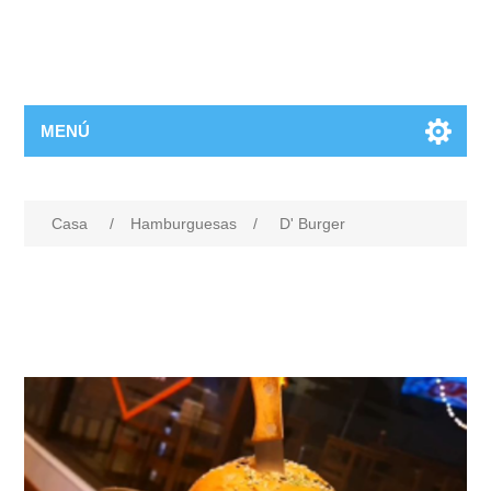
MENÚ
Casa
/
Hamburguesas
/
D' Burger