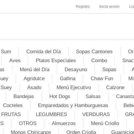
Registro
Inicia sesión
Li
 Sum
Comida del Día
Sopas Cantones
Or
Aves
Platos Especiales
Combo
Snac
as
Menú del Día
Desayuno
Sopas
A
Suey
Agridulce
Gallina
Chaw Fun
Mi
 Suey
Asado
Menú Ejecutivo
Calzone
Bandejas
Hot Dogs
Salsas
Canasta
Cocteles
Emparedados y Hamburguesas
Bebi
FRUTAS
LEGUMBRES
VERDURAS
GR
OS
OTROS
Almuerzos
Menú Criollo
Monos Chiricanos
Orden Criolla
Guarnicio