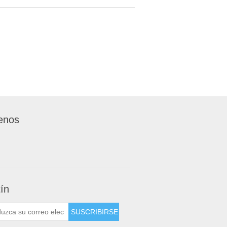
enos
tín