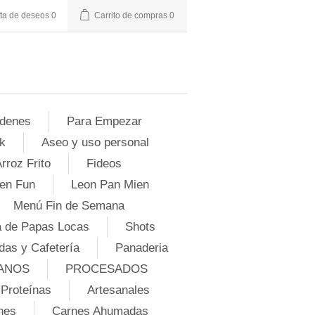
sta de deseos
0
Carrito de compras
0
denes
Para Empezar
k
Aseo y uso personal
rroz Frito
Fideos
en Fun
Leon Pan Mien
Menú Fin de Semana
 de Papas Locas
Shots
das y Cafetería
Panaderia
ANOS
PROCESADOS
Proteínas
Artesanales
nes
Carnes Ahumadas