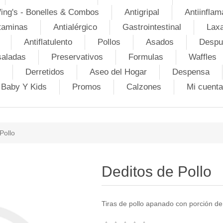
ing's - Bonelles & Combos
Antigripal
Antiinflam
taminas
Antialérgico
Gastrointestinal
Lax
Antiflatulento
Pollos
Asados
Despu
saladas
Preservativos
Formulas
Waffles
Derretidos
Aseo del Hogar
Despensa
Baby Y Kids
Promos
Calzones
Mi cuenta
Pollo
Deditos de Pollo
Tiras de pollo apanado con porción de 