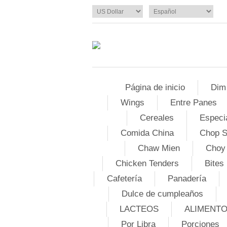
Página de inicio
Dim
Wings
Entre Panes
Cereales
Especi
Comida China
Chop 
Chaw Mien
Choy
Chicken Tenders
Bites
Cafetería
Panadería
Dulce de cumpleaños
LACTEOS
ALIMENT
Por Libra
Porciones