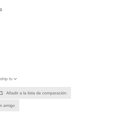
to
ship to