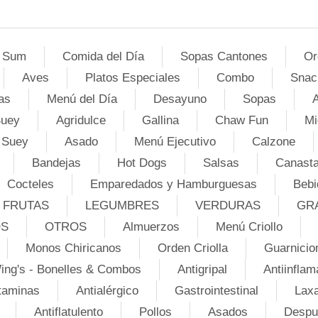
 Sum
Comida del Día
Sopas Cantones
Or
Aves
Platos Especiales
Combo
Snac
as
Menú del Día
Desayuno
Sopas
A
Suey
Agridulce
Gallina
Chaw Fun
Mi
 Suey
Asado
Menú Ejecutivo
Calzone
Bandejas
Hot Dogs
Salsas
Canasta
Cocteles
Emparedados y Hamburguesas
Bebi
FRUTAS
LEGUMBRES
VERDURAS
GR
OS
OTROS
Almuerzos
Menú Criollo
Monos Chiricanos
Orden Criolla
Guarnicio
ing's - Bonelles & Combos
Antigripal
Antiinflam
taminas
Antialérgico
Gastrointestinal
Lax
Antiflatulento
Pollos
Asados
Despu