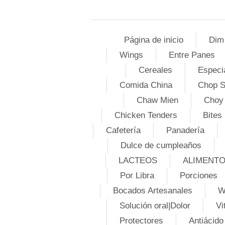
Página de inicio
Dim
Wings
Entre Panes
Cereales
Especi
Comida China
Chop 
Chaw Mien
Choy
Chicken Tenders
Bites
Cafetería
Panadería
Dulce de cumpleaños
LACTEOS
ALIMENT
Por Libra
Porciones
Bocados Artesanales
W
Solución oral|Dolor
Vi
Protectores
Antiácido