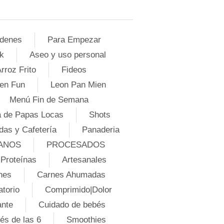
denes
Para Empezar
k
Aseo y uso personal
rroz Frito
Fideos
en Fun
Leon Pan Mien
Menú Fin de Semana
 de Papas Locas
Shots
das y Cafetería
Panaderia
ANOS
PROCESADOS
Proteínas
Artesanales
nes
Carnes Ahumadas
atorio
Comprimido|Dolor
ante
Cuidado de bebés
és de las 6
Smoothies