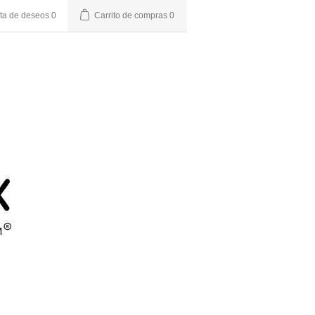
sta de deseos
0
Carrito de compras
0