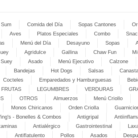
 Sum
Comida del Día
Sopas Cantones
Or
Aves
Platos Especiales
Combo
Snac
as
Menú del Día
Desayuno
Sopas
A
Suey
Agridulce
Gallina
Chaw Fun
Mi
 Suey
Asado
Menú Ejecutivo
Calzone
Bandejas
Hot Dogs
Salsas
Canasta
Cocteles
Emparedados y Hamburguesas
Bebi
FRUTAS
LEGUMBRES
VERDURAS
GR
OS
OTROS
Almuerzos
Menú Criollo
Monos Chiricanos
Orden Criolla
Guarnicio
ing's - Bonelles & Combos
Antigripal
Antiinflam
taminas
Antialérgico
Gastrointestinal
Lax
Antiflatulento
Pollos
Asados
Despu