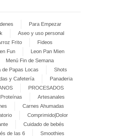
denes
Para Empezar
k
Aseo y uso personal
rroz Frito
Fideos
en Fun
Leon Pan Mien
Menú Fin de Semana
 de Papas Locas
Shots
das y Cafetería
Panaderia
ANOS
PROCESADOS
Proteínas
Artesanales
nes
Carnes Ahumadas
atorio
Comprimido|Dolor
ante
Cuidado de bebés
és de las 6
Smoothies