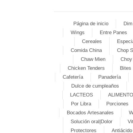
Página de inicio
Dim
Wings
Entre Panes
Cereales
Especi
Comida China
Chop 
Chaw Mien
Choy
Chicken Tenders
Bites
Cafetería
Panadería
Dulce de cumpleaños
LACTEOS
ALIMENT
Por Libra
Porciones
Bocados Artesanales
W
Solución oral|Dolor
Vi
Protectores
Antiácido