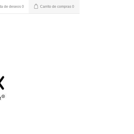
sta de deseos
0
Carrito de compras
0