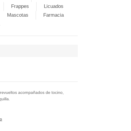
Frappes
Licuados
Mascotas
Farmacia
o
o revueltos acompañados de tocino,
uilla.
to