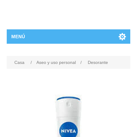
MENÚ
Casa
/
Aseo y uso personal
/
Desorante