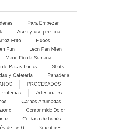
denes
Para Empezar
k
Aseo y uso personal
rroz Frito
Fideos
en Fun
Leon Pan Mien
Menú Fin de Semana
 de Papas Locas
Shots
das y Cafetería
Panaderia
ANOS
PROCESADOS
Proteínas
Artesanales
nes
Carnes Ahumadas
atorio
Comprimido|Dolor
ante
Cuidado de bebés
és de las 6
Smoothies