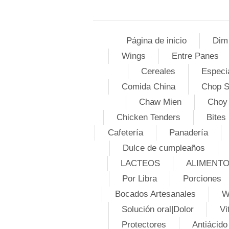
Página de inicio
Dim
Wings
Entre Panes
Cereales
Especi
Comida China
Chop 
Chaw Mien
Choy
Chicken Tenders
Bites
Cafetería
Panadería
Dulce de cumpleaños
LACTEOS
ALIMENT
Por Libra
Porciones
Bocados Artesanales
W
Solución oral|Dolor
Vi
Protectores
Antiácido