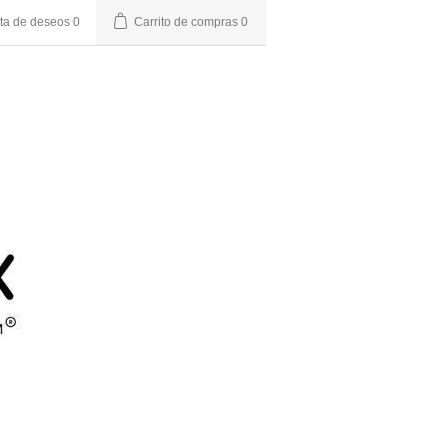
sta de deseos
0
Carrito de compras
0