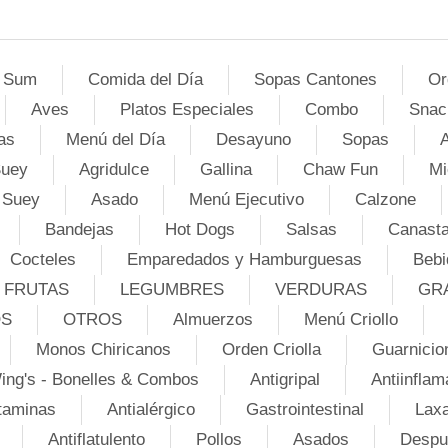
 Sum
Comida del Día
Sopas Cantones
Or
Aves
Platos Especiales
Combo
Snac
as
Menú del Día
Desayuno
Sopas
A
Suey
Agridulce
Gallina
Chaw Fun
Mi
 Suey
Asado
Menú Ejecutivo
Calzone
Bandejas
Hot Dogs
Salsas
Canasta
Cocteles
Emparedados y Hamburguesas
Bebi
FRUTAS
LEGUMBRES
VERDURAS
GR
OS
OTROS
Almuerzos
Menú Criollo
Monos Chiricanos
Orden Criolla
Guarnicio
ing's - Bonelles & Combos
Antigripal
Antiinflam
taminas
Antialérgico
Gastrointestinal
Lax
Antiflatulento
Pollos
Asados
Despu