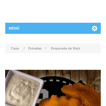
MENÚ
Casa
/
Entradas
/
Empanada de Maíz