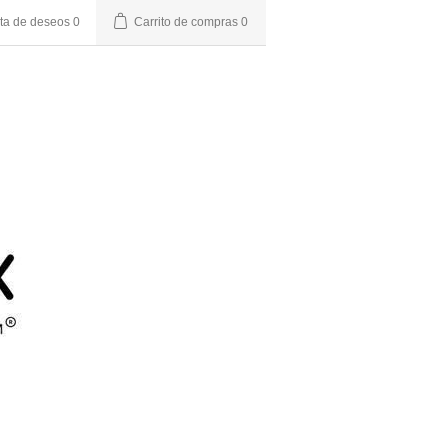
sta de deseos
0
Carrito de compras
0