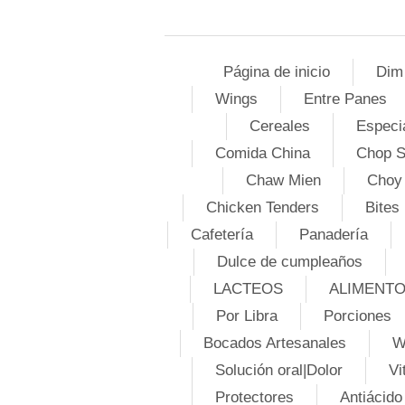
Página de inicio
Dim
Wings
Entre Panes
Cereales
Especi
Comida China
Chop 
Chaw Mien
Choy
Chicken Tenders
Bites
Cafetería
Panadería
Dulce de cumpleaños
LACTEOS
ALIMENT
Por Libra
Porciones
Bocados Artesanales
W
Solución oral|Dolor
Vi
Protectores
Antiácido