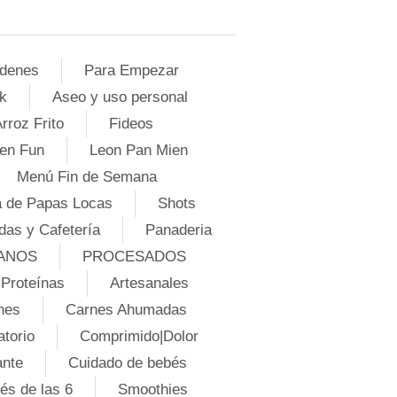
denes
Para Empezar
k
Aseo y uso personal
rroz Frito
Fideos
en Fun
Leon Pan Mien
Menú Fin de Semana
 de Papas Locas
Shots
das y Cafetería
Panaderia
ANOS
PROCESADOS
Proteínas
Artesanales
nes
Carnes Ahumadas
atorio
Comprimido|Dolor
ante
Cuidado de bebés
és de las 6
Smoothies