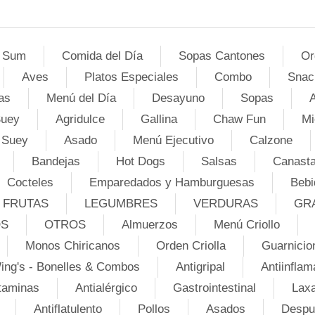
 Sum
Comida del Día
Sopas Cantones
Or
Aves
Platos Especiales
Combo
Snac
as
Menú del Día
Desayuno
Sopas
A
Suey
Agridulce
Gallina
Chaw Fun
Mi
 Suey
Asado
Menú Ejecutivo
Calzone
Bandejas
Hot Dogs
Salsas
Canasta
Cocteles
Emparedados y Hamburguesas
Bebi
FRUTAS
LEGUMBRES
VERDURAS
GR
OS
OTROS
Almuerzos
Menú Criollo
Monos Chiricanos
Orden Criolla
Guarnicio
ing's - Bonelles & Combos
Antigripal
Antiinflam
taminas
Antialérgico
Gastrointestinal
Lax
Antiflatulento
Pollos
Asados
Despu