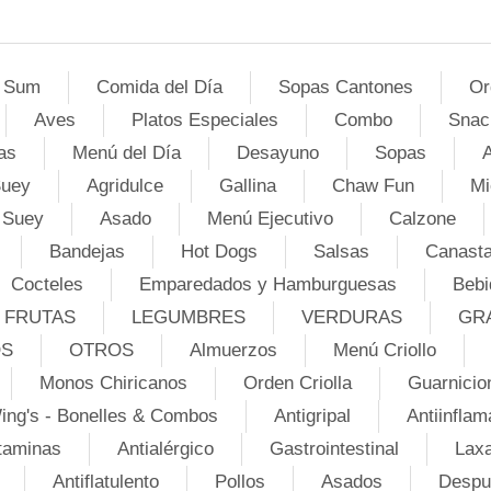
 Sum
Comida del Día
Sopas Cantones
Or
Aves
Platos Especiales
Combo
Snac
as
Menú del Día
Desayuno
Sopas
A
Suey
Agridulce
Gallina
Chaw Fun
Mi
 Suey
Asado
Menú Ejecutivo
Calzone
Bandejas
Hot Dogs
Salsas
Canasta
Cocteles
Emparedados y Hamburguesas
Bebi
FRUTAS
LEGUMBRES
VERDURAS
GR
OS
OTROS
Almuerzos
Menú Criollo
Monos Chiricanos
Orden Criolla
Guarnicio
ing's - Bonelles & Combos
Antigripal
Antiinflam
taminas
Antialérgico
Gastrointestinal
Lax
Antiflatulento
Pollos
Asados
Despu