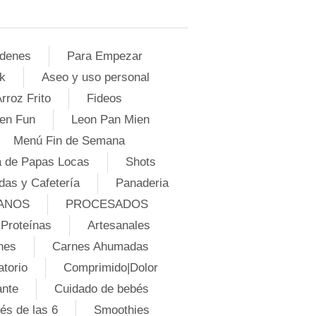
denes
Para Empezar
k
Aseo y uso personal
rroz Frito
Fideos
en Fun
Leon Pan Mien
Menú Fin de Semana
 de Papas Locas
Shots
das y Cafetería
Panaderia
ANOS
PROCESADOS
Proteínas
Artesanales
nes
Carnes Ahumadas
atorio
Comprimido|Dolor
ante
Cuidado de bebés
és de las 6
Smoothies