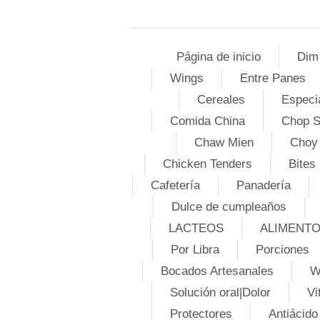
Página de inicio
Dim
Wings
Entre Panes
Cereales
Especi
Comida China
Chop 
Chaw Mien
Choy
Chicken Tenders
Bites
Cafetería
Panadería
Dulce de cumpleaños
LACTEOS
ALIMENT
Por Libra
Porciones
Bocados Artesanales
W
Solución oral|Dolor
Vi
Protectores
Antiácido