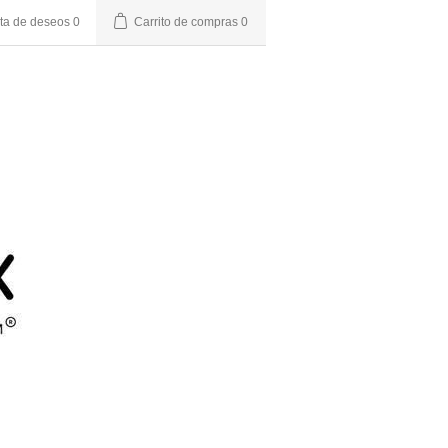
sta de deseos
0
Carrito de compras
0