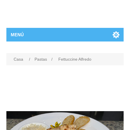
MENÚ
Casa
/
Pastas
/
Fettuccine Alfredo