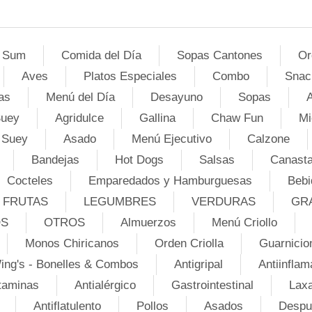
 Sum
Comida del Día
Sopas Cantones
Or
Aves
Platos Especiales
Combo
Snac
as
Menú del Día
Desayuno
Sopas
A
Suey
Agridulce
Gallina
Chaw Fun
Mi
 Suey
Asado
Menú Ejecutivo
Calzone
Bandejas
Hot Dogs
Salsas
Canasta
Cocteles
Emparedados y Hamburguesas
Bebi
FRUTAS
LEGUMBRES
VERDURAS
GR
OS
OTROS
Almuerzos
Menú Criollo
Monos Chiricanos
Orden Criolla
Guarnicio
ing's - Bonelles & Combos
Antigripal
Antiinflam
taminas
Antialérgico
Gastrointestinal
Lax
Antiflatulento
Pollos
Asados
Despu