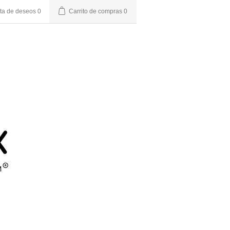
sta de deseos
0
Carrito de compras
0