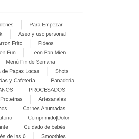
denes
Para Empezar
k
Aseo y uso personal
rroz Frito
Fideos
en Fun
Leon Pan Mien
Menú Fin de Semana
 de Papas Locas
Shots
das y Cafetería
Panaderia
ANOS
PROCESADOS
Proteínas
Artesanales
nes
Carnes Ahumadas
atorio
Comprimido|Dolor
ante
Cuidado de bebés
és de las 6
Smoothies