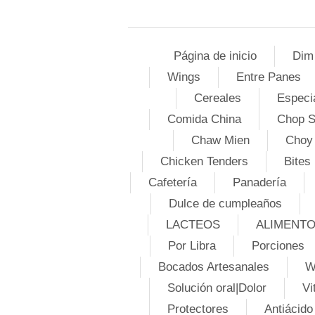
Página de inicio
Dim
Wings
Entre Panes
Cereales
Especi
Comida China
Chop 
Chaw Mien
Choy
Chicken Tenders
Bites
Cafetería
Panadería
Dulce de cumpleaños
LACTEOS
ALIMENT
Por Libra
Porciones
Bocados Artesanales
W
Solución oral|Dolor
Vi
Protectores
Antiácido