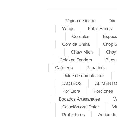
Página de inicio
Dim
Wings
Entre Panes
Cereales
Especi
Comida China
Chop 
Chaw Mien
Choy
Chicken Tenders
Bites
Cafetería
Panadería
Dulce de cumpleaños
LACTEOS
ALIMENT
Por Libra
Porciones
Bocados Artesanales
W
Solución oral|Dolor
Vi
Protectores
Antiácido