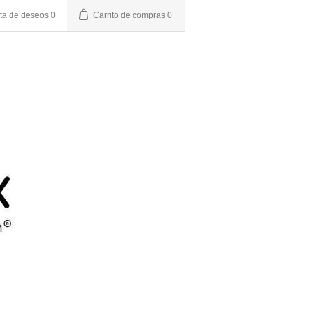
sta de deseos
0
Carrito de compras
0