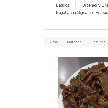
Batidos
Ordenes y En
Bugabanna Signature Frappé
Casa
/
Mariscos
/
Filete con