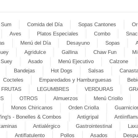
 Sum
Comida del Día
Sopas Cantones
Or
Aves
Platos Especiales
Combo
Snac
as
Menú del Día
Desayuno
Sopas
A
Suey
Agridulce
Gallina
Chaw Fun
Mi
 Suey
Asado
Menú Ejecutivo
Calzone
Bandejas
Hot Dogs
Salsas
Canasta
Cocteles
Emparedados y Hamburguesas
Bebi
FRUTAS
LEGUMBRES
VERDURAS
GR
OS
OTROS
Almuerzos
Menú Criollo
Monos Chiricanos
Orden Criolla
Guarnicio
ing's - Bonelles & Combos
Antigripal
Antiinflam
taminas
Antialérgico
Gastrointestinal
Lax
Antiflatulento
Pollos
Asados
Despu