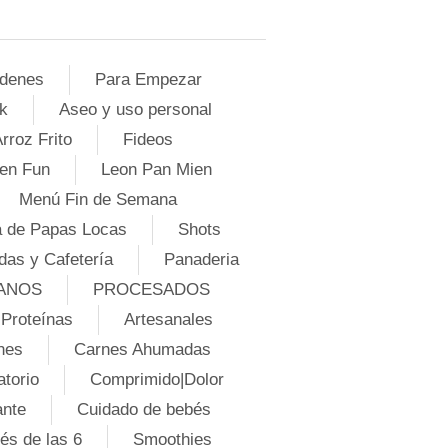
denes
Para Empezar
k
Aseo y uso personal
rroz Frito
Fideos
en Fun
Leon Pan Mien
Menú Fin de Semana
 de Papas Locas
Shots
das y Cafetería
Panaderia
ANOS
PROCESADOS
Proteínas
Artesanales
nes
Carnes Ahumadas
atorio
Comprimido|Dolor
ante
Cuidado de bebés
és de las 6
Smoothies