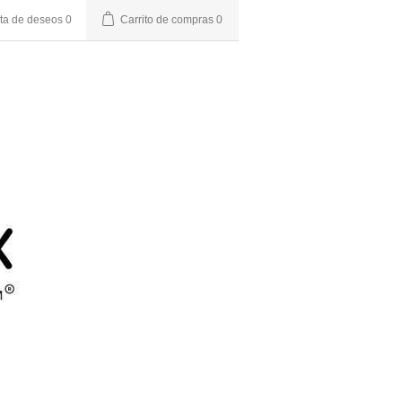
sta de deseos
0
Carrito de compras
0