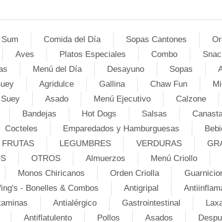
 Sum
Comida del Día
Sopas Cantones
Or
Aves
Platos Especiales
Combo
Snac
as
Menú del Día
Desayuno
Sopas
A
Suey
Agridulce
Gallina
Chaw Fun
Mi
 Suey
Asado
Menú Ejecutivo
Calzone
Bandejas
Hot Dogs
Salsas
Canasta
Cocteles
Emparedados y Hamburguesas
Bebi
FRUTAS
LEGUMBRES
VERDURAS
GR
OS
OTROS
Almuerzos
Menú Criollo
Monos Chiricanos
Orden Criolla
Guarnicio
ing's - Bonelles & Combos
Antigripal
Antiinflam
taminas
Antialérgico
Gastrointestinal
Lax
Antiflatulento
Pollos
Asados
Despu