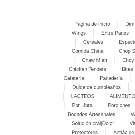
Página de inicio
Dim
Wings
Entre Panes
Cereales
Especi
Comida China
Chop 
Chaw Mien
Choy
Chicken Tenders
Bites
Cafetería
Panadería
Dulce de cumpleaños
LACTEOS
ALIMENT
Por Libra
Porciones
Bocados Artesanales
W
Solución oral|Dolor
Vi
Protectores
Antiácido