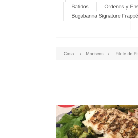
Batidos
Ordenes y En
Bugabanna Signature Frappé
Casa
/
Mariscos
/
Filete de P