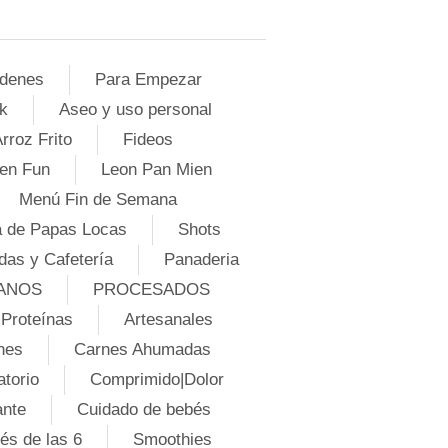
denes
Para Empezar
k
Aseo y uso personal
rroz Frito
Fideos
en Fun
Leon Pan Mien
Menú Fin de Semana
 de Papas Locas
Shots
das y Cafetería
Panaderia
ANOS
PROCESADOS
Proteínas
Artesanales
nes
Carnes Ahumadas
atorio
Comprimido|Dolor
ante
Cuidado de bebés
és de las 6
Smoothies